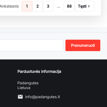
Ankstesnis
1
2
3
…
88
Tęsti

Parduotuvės informacija
Padangutes
Lietuva
mail
info@padangutes.lt