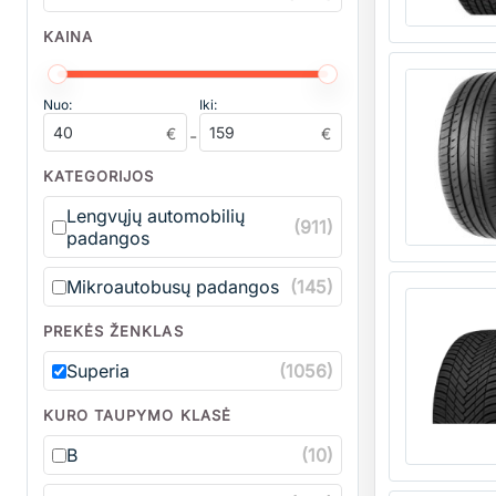
KAINA
Kiekis
Nuo:
Iki:
€
€
-
KATEGORIJOS
Lengvųjų automobilių
(911)
padangos
Kiekis
Mikroautobusų padangos
(145)
PREKĖS ŽENKLAS
Superia
(1056)
KURO TAUPYMO KLASĖ
B
(10)