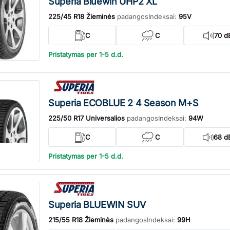
Superia Bluewin UHP2 XL
225/45 R18 Žieminės
padangos
Indeksai:
95V
C
C
70 d
Pristatymas per 1-5 d.d.
Superia ECOBLUE 2 4 Season M+S
225/50 R17 Universalios
padangos
Indeksai:
94W
C
C
68 d
Pristatymas per 1-5 d.d.
Superia BLUEWIN SUV
215/55 R18 Žieminės
padangos
Indeksai:
99H