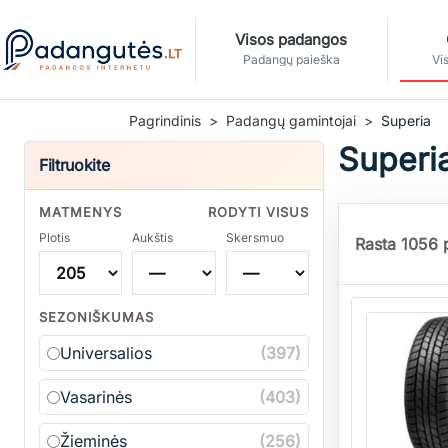
Visos padangos
Padangų paieška
Vis
Pagrindinis
Padangų gamintojai
Superia
Superia
Filtruokite
MATMENYS
RODYTI VISUS
Plotis
Aukštis
Skersmuo
Rasta 1056 p
Kiekis
SEZONIŠKUMAS
Universalios
(397)
Vasarinės
(403)
Žieminės
(256)