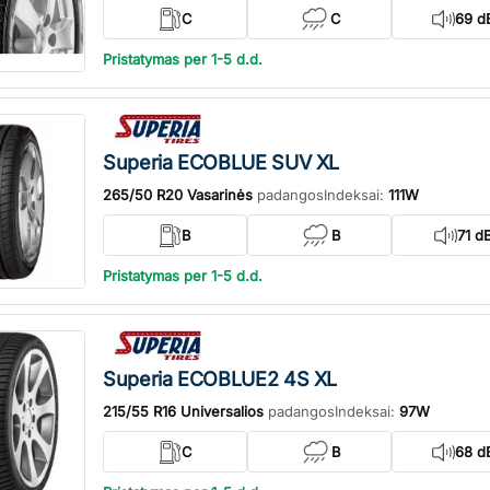
C
C
69 d
Pristatymas per 1-5 d.d.
Superia ECOBLUE SUV XL
265/50 R20 Vasarinės
padangos
Indeksai:
111W
B
B
71 d
Pristatymas per 1-5 d.d.
Superia ECOBLUE2 4S XL
215/55 R16 Universalios
padangos
Indeksai:
97W
C
B
68 d