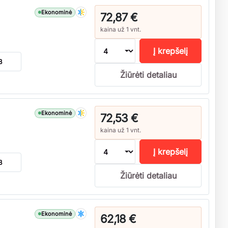
Ekonominė
72,87 €
kaina už 1 vnt.
Į krepšelį
B
Žiūrėti detaliau
Ekonominė
72,53 €
kaina už 1 vnt.
Į krepšelį
B
Žiūrėti detaliau
Ekonominė
62,18 €