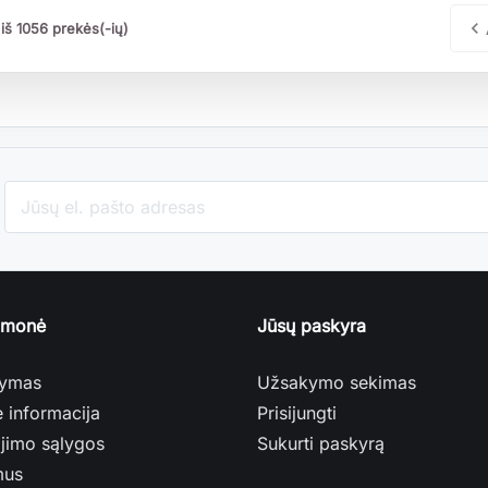

iš 1056 prekės(-ių)
įmonė
Jūsų paskyra
tymas
Užsakymo sekimas
ė informacija
Prisijungti
jimo sąlygos
Sukurti paskyrą
mus