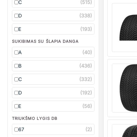
Kiekis
C
(515)
D
(338)
E
(193)
SUKIBIMAS SU ŠLAPIA DANGA
A
(40)
Kiekis
B
(436)
C
(332)
D
(192)
E
(56)
TRIUKŠMO LYGIS DB
Kiekis
67
(2)