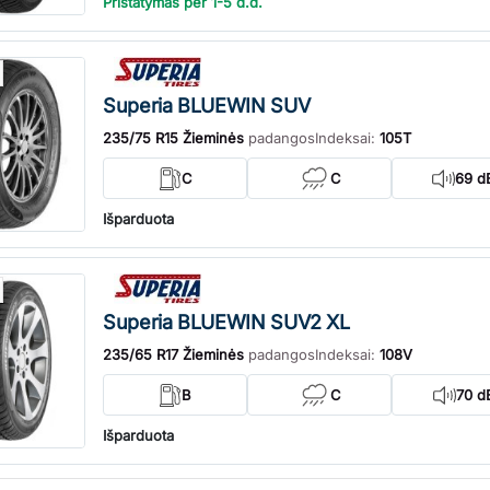
Pristatymas per 1-5 d.d.
Superia BLUEWIN SUV
235/75 R15 Žieminės
padangos
Indeksai:
105T
C
C
69 d
Išparduota
Superia BLUEWIN SUV2 XL
235/65 R17 Žieminės
padangos
Indeksai:
108V
B
C
70 d
Išparduota