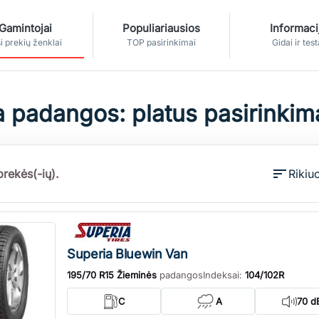
Gamintojai
Populiariausios
Informaci
i prekių ženklai
TOP pasirinkimai
Gidai ir test
 padangos: platus pasirinkim
sort
rekės(-ių).
Rikiuo
Superia Bluewin Van
195/70 R15 Žieminės
padangos
Indeksai:
104/102R
C
A
70 d