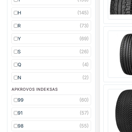
H
(145)
R
(73)
Kiekis
Y
(69)
S
(26)
Q
(4)
N
(2)
Kiekis
APKROVOS INDEKSAS
99
(60)
91
(57)
98
(55)