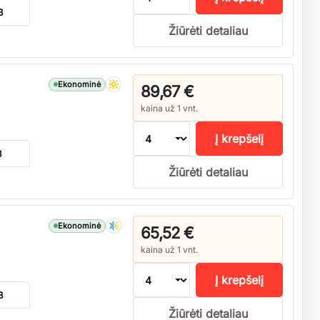
B
Žiūrėti detaliau
Ekonominė
89,67 €
kaina už 1 vnt.
Į krepšelį
B
Žiūrėti detaliau
Ekonominė
65,52 €
kaina už 1 vnt.
Į krepšelį
B
Žiūrėti detaliau