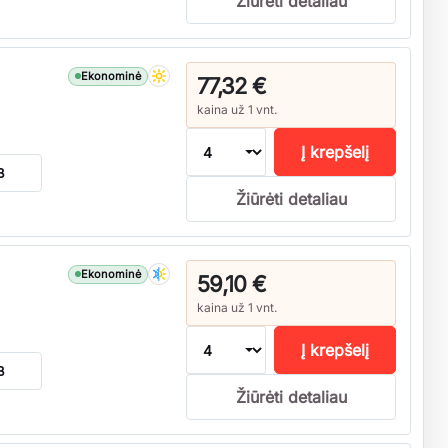
Žiūrėti detaliau
Ekonominė
77,32 €
kaina už 1 vnt.
Į krepšelį
B
Žiūrėti detaliau
Ekonominė
59,10 €
kaina už 1 vnt.
Į krepšelį
B
Žiūrėti detaliau