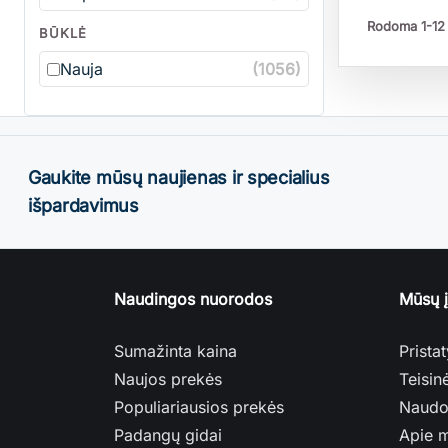
Rodoma 1-12 
BŪKLĖ
Nauja
(1056)
Gaukite mūsų naujienas ir specialius
išpardavimus
Naudingos nuorodos
Mūsų 
Sumažinta kaina
Prista
Naujos prekės
Teisin
Populiariausios prekės
Naudo
Padangų gidai
Apie 