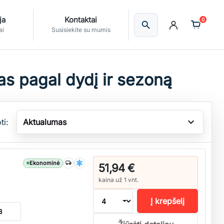
ja
Kontaktai
0
search
Ieškoti
ai
Susisiekite su mumis
as pagal dydį ir sezoną
expand_more
ti:
Aktualumas
Ekonominė
51,94 €
kaina už 1 vnt.
Į krepšelį
B