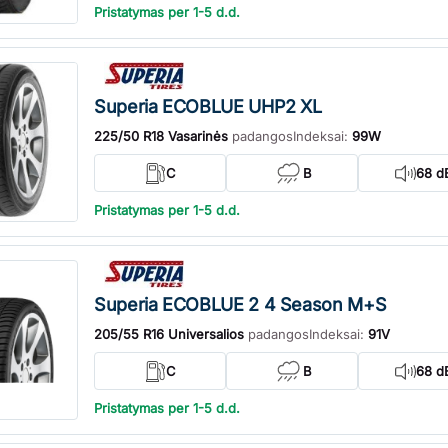
Pristatymas per 1-5 d.d.
Superia ECOBLUE UHP2 XL
225/50 R18 Vasarinės
padangos
Indeksai:
99W
C
B
68 d
Pristatymas per 1-5 d.d.
Superia ECOBLUE 2 4 Season M+S
205/55 R16 Universalios
padangos
Indeksai:
91V
C
B
68 d
Pristatymas per 1-5 d.d.