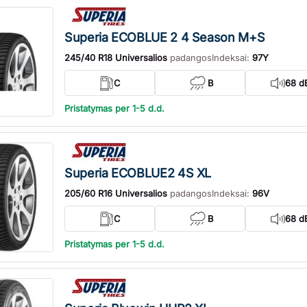
Superia ECOBLUE 2 4 Season M+S
245/40 R18 Universalios
padangos
Indeksai:
97Y
C
B
68 d
Pristatymas per 1-5 d.d.
Superia ECOBLUE2 4S XL
205/60 R16 Universalios
padangos
Indeksai:
96V
C
B
68 d
Pristatymas per 1-5 d.d.