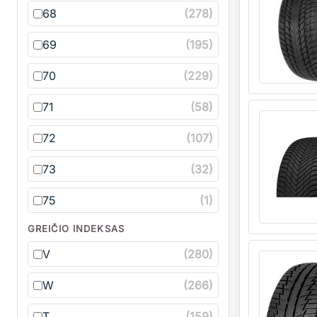
68
(278)
69
(195)
70
(229)
71
(58)
Kiekis
72
(107)
73
(32)
75
(1)
GREIČIO INDEKSAS
Kiekis
V
(280)
W
(266)
T
(159)