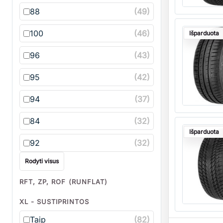
88
(49)
Kiekis
100
(46)
Išparduota
96
(43)
95
(42)
94
(37)
84
(32)
Kiekis
Išparduota
92
(32)
Rodyti visus
RFT, ZP, ROF (RUNFLAT)
XL - SUSTIPRINTOS
Taip
(82)