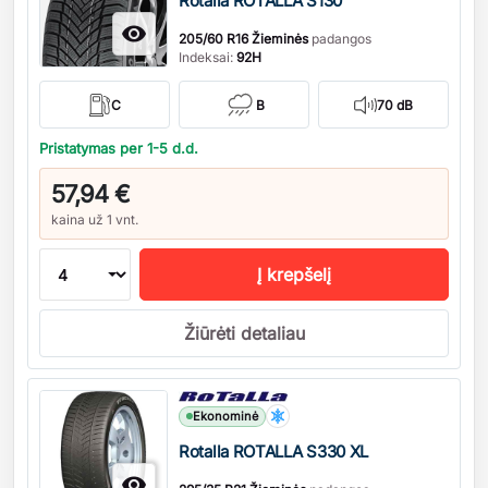
Rotalla ROTALLA S130

205/60 R16 Žieminės
padangos
Indeksai:
92H
C
B
70 dB
Pristatymas per 1-5 d.d.
57,94 €
kaina už 1 vnt.
Į krepšelį
Žiūrėti detaliau
Kiekis
Ekonominė
Rotalla ROTALLA S330 XL
