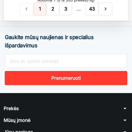
Rodoma 1-12 iš 505 prekės(-ių)

1
2
3
…
43

Gaukite mūsų naujienas ir specialius
išpardavimus
arrow_drop_down
Prekės
arrow_drop_down
Mūsų įmonė