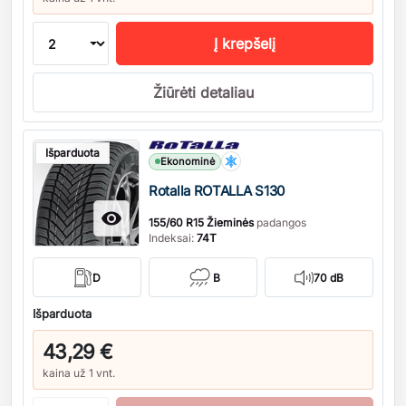
Į krepšelį
Žiūrėti detaliau
Kiekis
Išparduota
Ekonominė
Rotalla ROTALLA S130

155/60 R15 Žieminės
padangos
Indeksai:
74T
D
B
70 dB
Išparduota
43,29 €
kaina už 1 vnt.