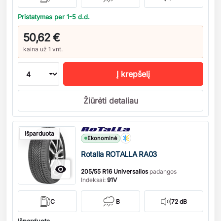
Pristatymas per 1-5 d.d.
50,62 €
kaina už 1 vnt.
Į krepšelį
Žiūrėti detaliau
Kiekis
Išparduota
Ekonominė
Rotalla ROTALLA RA03

205/55 R16 Universalios
padangos
Indeksai:
91V
C
B
72 dB