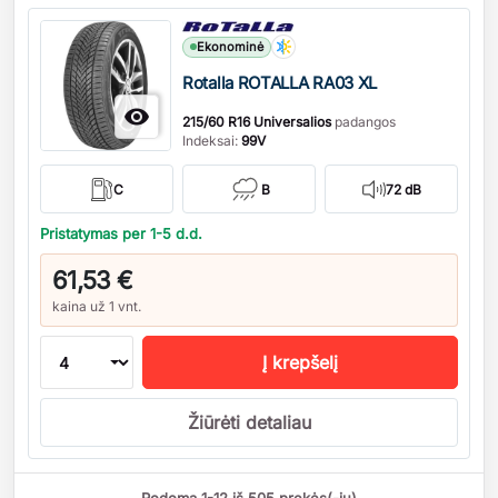
Kiekis
Ekonominė
Rotalla ROTALLA RA03 XL

215/60 R16 Universalios
padangos
Indeksai:
99V
C
B
72 dB
Pristatymas per 1-5 d.d.
61,53 €
kaina už 1 vnt.
Į krepšelį
Žiūrėti detaliau