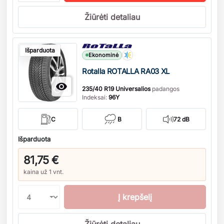
Žiūrėti detaliau
Kiekis
Išparduota
Ekonominė
Rotalla ROTALLA RA03 XL

235/40 R19 Universalios
padangos
Indeksai:
96Y
C
B
72 dB
Išparduota
81,75 €
kaina už 1 vnt.
Į krepšelį