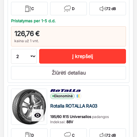
C
D
72 dB
Pristatymas per 1-5 d.d.
126,76 €
kaina už 1 vnt.
Į krepšelį
Žiūrėti detaliau
Kiekis
Ekonominė
Rotalla ROTALLA RA03

195/60 R15 Universalios
padangos
Indeksai:
88V
D
C
72 dB