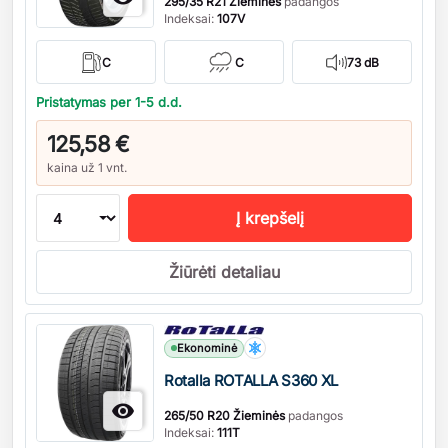
295/35 R21 Žieminės
padangos
Indeksai:
107V
C
C
73 dB
Pristatymas per 1-5 d.d.
125,58 €
kaina už 1 vnt.
Į krepšelį
Žiūrėti detaliau
Kiekis
Ekonominė
Rotalla ROTALLA S360 XL

265/50 R20 Žieminės
padangos
Indeksai:
111T