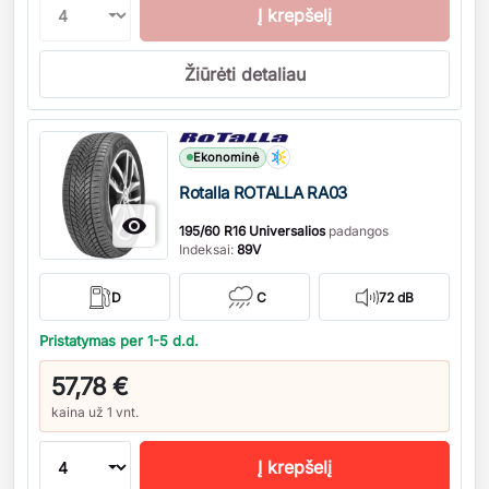
Į krepšelį
Žiūrėti detaliau
Kiekis
Ekonominė
Rotalla ROTALLA RA03

195/60 R16 Universalios
padangos
Indeksai:
89V
D
C
72 dB
Pristatymas per 1-5 d.d.
57,78 €
kaina už 1 vnt.
Į krepšelį