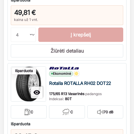
Išparduota
49,81 €
kaina už 1 vnt.
Į krepšelį
Žiūrėti detaliau
Kiekis
Išparduota
Ekonominė
Rotalla ROTALLA RH02 DOT22

175/65 R13 Vasarinės
padangos
Indeksai:
80T
C
C
70 dB
Išparduota