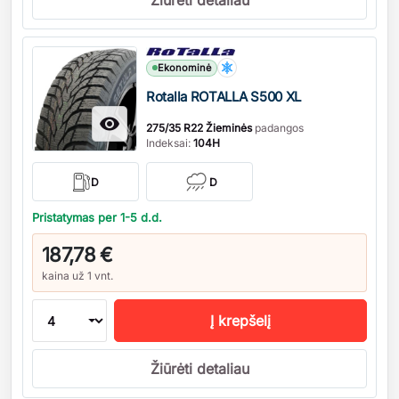
Žiūrėti detaliau
Kiekis
Ekonominė
Rotalla ROTALLA S500 XL

275/35 R22 Žieminės
padangos
Indeksai:
104H
D
D
Pristatymas per 1-5 d.d.
187,78 €
kaina už 1 vnt.
Į krepšelį
Žiūrėti detaliau