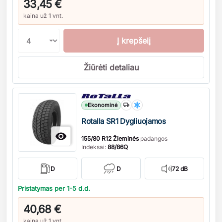
33,45 €
kaina už 1 vnt.
Į krepšelį
Žiūrėti detaliau
Kiekis
Ekonominė
Rotalla SR1 Dygliuojamos

155/80 R12 Žieminės
padangos
Indeksai:
88/86Q
D
D
72 dB
Pristatymas per 1-5 d.d.
40,68 €
kaina už 1 vnt.