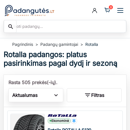
0
search
Ieškoti
Pagrindinis
Padangų gamintojai
Rotalla
Rotalla padangos: platus
pasirinkimas pagal dydį ir sezoną
Rasta 505 prekės(-ių).
expand_more
filter_list
Aktualumas
Filtras
Kiekis
Ekonominė