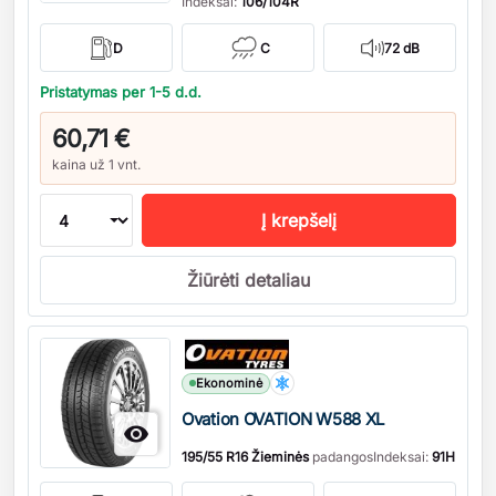
Indeksai:
106/104R
D
C
72 dB
Pristatymas per 1-5 d.d.
60,71 €
kaina už 1 vnt.
Į krepšelį
Žiūrėti detaliau
Kiekis
Ekonominė
Ovation OVATION W588 XL

195/55 R16 Žieminės
padangos
Indeksai:
91H