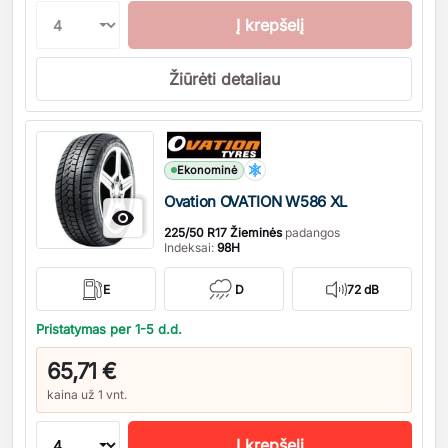
Į krepšelį
Žiūrėti detaliau
Kiekis
Ekonominė
Ovation OVATION W586 XL

225/50 R17 Žieminės
padangos
Indeksai:
98H
E
D
72 dB
Pristatymas per 1-5 d.d.
65,71 €
kaina už 1 vnt.
Į krepšelį