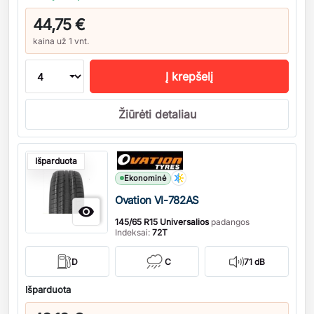
44,75 €
kaina už 1 vnt.
Į krepšelį
Žiūrėti detaliau
Kiekis
Išparduota
Ekonominė
Ovation VI-782AS

145/65 R15 Universalios
padangos
Indeksai:
72T
D
C
71 dB
Išparduota