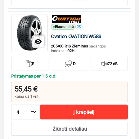
Kiekis
Ekonominė
Ovation OVATION W586

205/60 R16 Žieminės
padangos
Indeksai:
92H
E
D
72 dB
Pristatymas per 1-5 d.d.
55,45 €
kaina už 1 vnt.
Į krepšelį
Žiūrėti detaliau