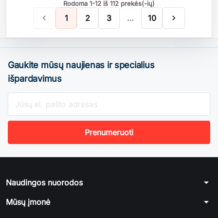
Rodoma 1-12 iš 112 prekės(-ių)

1
2
3
…
10

Gaukite mūsų naujienas ir specialius
išpardavimus
arrow_drop_down
Naudingos nuorodos
arrow_drop_down
Mūsų įmonė