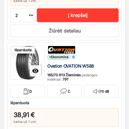
kaina už 1 vnt.
Į krepšelį
Žiūrėti detaliau
Kiekis
Išparduota
Ekonominė
Ovation OVATION W588

165/70 R13 Žieminės
padangos
Indeksai:
79T
D
C
70 dB
Išparduota
38,91 €
kaina už 1 vnt.