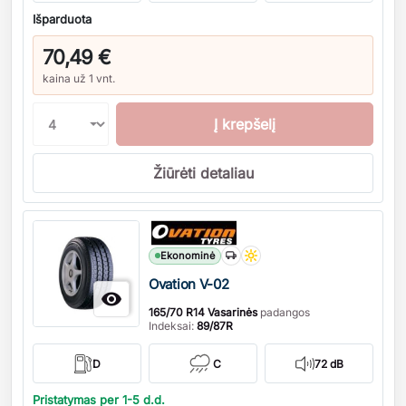
Išparduota
70,49 €
kaina už 1 vnt.
Į krepšelį
Žiūrėti detaliau
Kiekis
Ekonominė
Ovation V-02

165/70 R14 Vasarinės
padangos
Indeksai:
89/87R
D
C
72 dB
Pristatymas per 1-5 d.d.