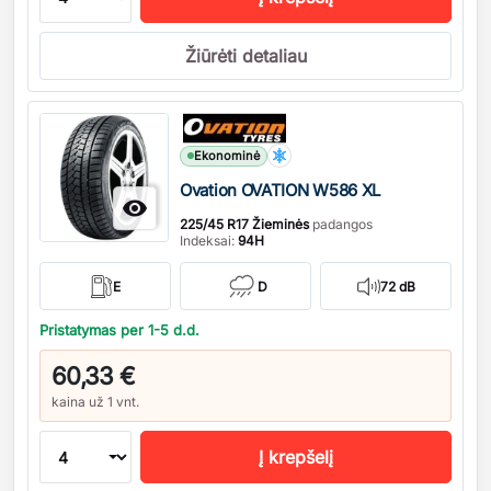
Žiūrėti detaliau
Kiekis
Ekonominė
Ovation OVATION W586 XL

225/45 R17 Žieminės
padangos
Indeksai:
94H
E
D
72 dB
Pristatymas per 1-5 d.d.
60,33 €
kaina už 1 vnt.
Į krepšelį