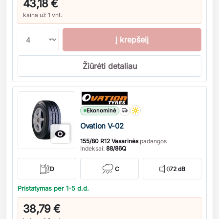
43,18 €
kaina už 1 vnt.
Į krepšelį
Žiūrėti detaliau
Kiekis
Ekonominė
Ovation V-02

155/80 R12 Vasarinės
padangos
Indeksai:
88/86Q
D
C
72 dB
Pristatymas per 1-5 d.d.
38,79 €