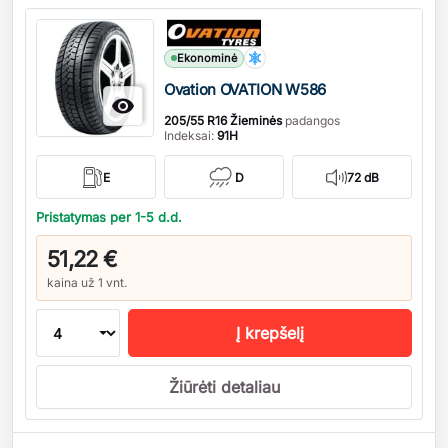
Kiekis
Ekonominė
Ovation OVATION W586

205/55 R16 Žieminės
padangos
Indeksai:
91H
E
D
72 dB
Pristatymas per 1-5 d.d.
51,22 €
kaina už 1 vnt.
Į krepšelį
Žiūrėti detaliau