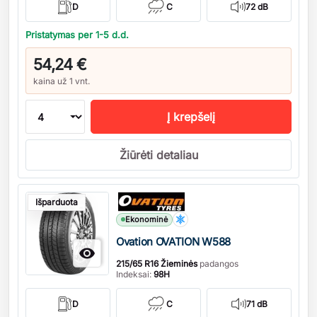
D
C
72 dB
Pristatymas per 1-5 d.d.
54,24 €
kaina už 1 vnt.
Į krepšelį
Žiūrėti detaliau
Kiekis
Išparduota
Ekonominė
Ovation OVATION W588

215/65 R16 Žieminės
padangos
Indeksai:
98H
D
C
71 dB