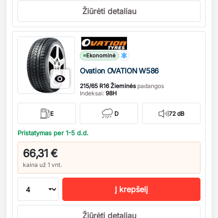
Žiūrėti detaliau
Kiekis
Ekonominė
Ovation OVATION W586

215/65 R16 Žieminės
padangos
Indeksai:
98H
E
D
72 dB
Pristatymas per 1-5 d.d.
66,31 €
kaina už 1 vnt.
Į krepšelį
Žiūrėti detaliau