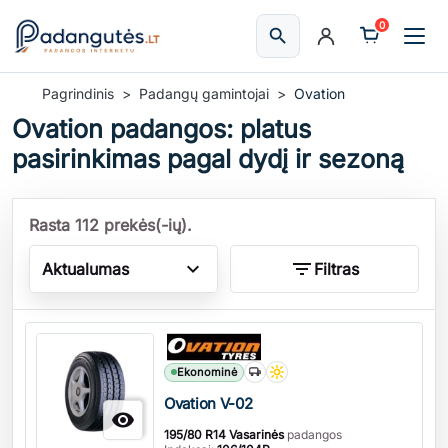
0
search
Ieškoti
Pagrindinis
Padangų gamintojai
Ovation
Ovation padangos: platus
pasirinkimas pagal dydį ir sezoną
Rasta 112 prekės(-ių).
expand_more
filter_list
Aktualumas
Filtras
Kiekis
Ekonominė
Ovation V-02

195/80 R14 Vasarinės
padangos