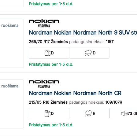
Pristatymas per 1-5 d.d.
 ruošiama
Nordman Nokian Nordman North 9 SUV st
265/70 R17 Žieminės
padangos
Indeksai:
115T
D
D
Pristatymas per 1-5 d.d.
 ruošiama
Nordman Nokian Nordman North CR
215/65 R16 Žieminės
padangos
Indeksai:
109/107R
D
E
73 d
Pristatymas per 1-5 d.d.