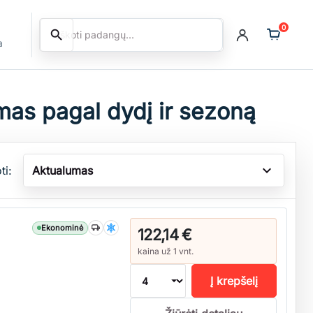
0
search
Ieškoti
a
as pagal dydį ir sezoną
expand_more
ti:
Aktualumas
Ekonominė
122,14 €
kaina už 1 vnt.
Į krepšelį