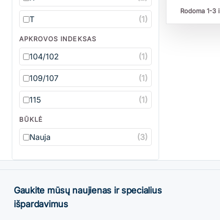
Rodoma 1-3 i
T
(1)
APKROVOS INDEKSAS
104/102
(1)
109/107
(1)
115
(1)
BŪKLĖ
Nauja
(3)
Gaukite mūsų naujienas ir specialius
išpardavimus