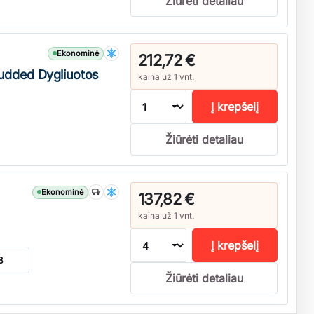
Žiūrėti detaliau
Ekonominė
212,72 €
udded Dygliuotos
kaina už 1 vnt.
Į krepšelį
Žiūrėti detaliau
Ekonominė
137,82 €
kaina už 1 vnt.
Į krepšelį
B
Žiūrėti detaliau