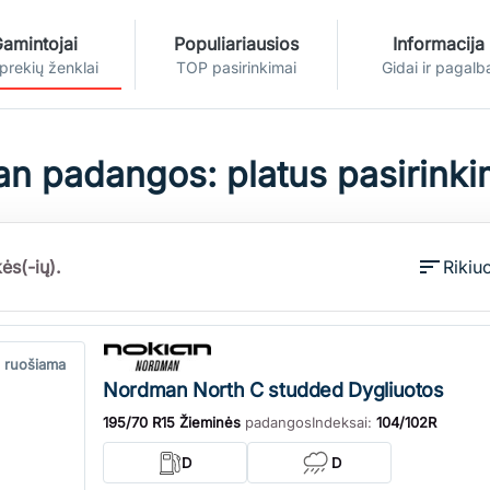
amintojai
Populiariausios
Informacija
 prekių ženklai
TOP pasirinkimai
Gidai ir pagalb
n padangos: platus pasirinkim
sort
ės(-ių).
Rikiuo
 ruošiama
Nordman North C studded Dygliuotos
195/70 R15 Žieminės
padangos
Indeksai:
104/102R
D
D