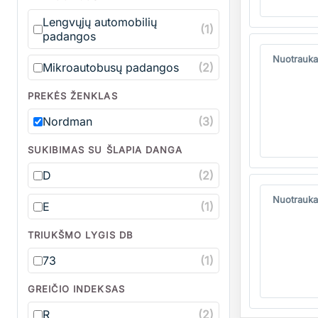
Lengvųjų automobilių
(1)
padangos
Kiekis
Nuotrauka
Mikroautobusų padangos
(2)
PREKĖS ŽENKLAS
Nordman
(3)
SUKIBIMAS SU ŠLAPIA DANGA
D
(2)
Kiekis
Nuotrauka
E
(1)
TRIUKŠMO LYGIS DB
73
(1)
GREIČIO INDEKSAS
R
(2)