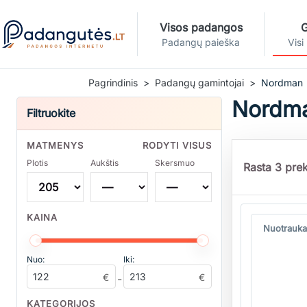
Visos padangos
G
Padangų paieška
Visi
Pagrindinis
Padangų gamintojai
Nordman
Nordma
Filtruokite
MATMENYS
RODYTI VISUS
Plotis
Aukštis
Skersmuo
Rasta 3 prek
Kiekis
KAINA
Nuotrauka
Nuo:
Iki:
€
€
-
KATEGORIJOS