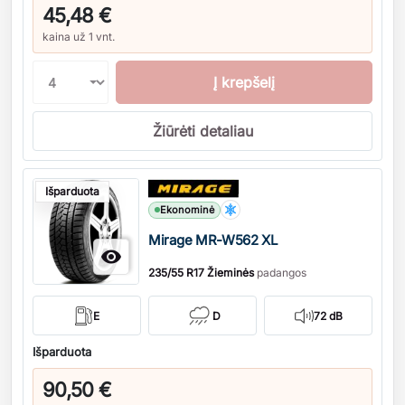
45,48 €
kaina už 1 vnt.
Į krepšelį
Žiūrėti detaliau
Kiekis
Išparduota
Ekonominė
Mirage MR-W562 XL

235/55 R17 Žieminės
padangos
E
D
72 dB
Išparduota
90,50 €