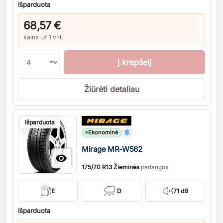
Išparduota
68,57 €
kaina už 1 vnt.
Į krepšelį
Žiūrėti detaliau
Kiekis
Išparduota
Ekonominė
Mirage MR-W562

175/70 R13 Žieminės
padangos
E
D
71 dB
Išparduota