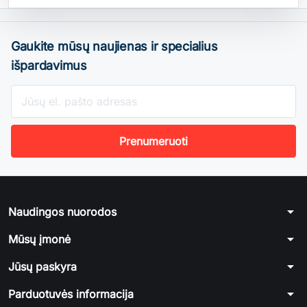
Gaukite mūsų naujienas ir specialius
išpardavimus
arrow_drop_down
Naudingos nuorodos
arrow_drop_down
Mūsų įmonė
arrow_drop_down
Jūsų paskyra
arrow_drop_down
Parduotuvės informacija