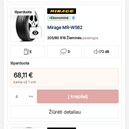
Kiekis
Išparduota
Ekonominė
Mirage MR-W562

205/60 R16 Žieminės
padangos
E
D
72 dB
Išparduota
68,11 €
kaina už 1 vnt.
Į krepšelį
Žiūrėti detaliau
Kiekis