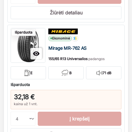
Žiūrėti detaliau
Kiekis
Išparduota
Ekonominė
Mirage MR-762 AS

155/65 R13 Universalios
padangos
E
B
71 dB
Išparduota
32,18 €
kaina už 1 vnt.
Į krepšelį