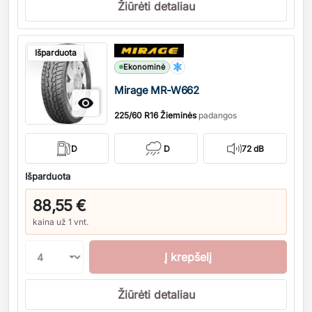
Žiūrėti detaliau
Kiekis
Išparduota
Ekonominė
Mirage MR-W662

225/60 R16 Žieminės
padangos
D
D
72 dB
Išparduota
88,55 €
kaina už 1 vnt.
Į krepšelį
Žiūrėti detaliau