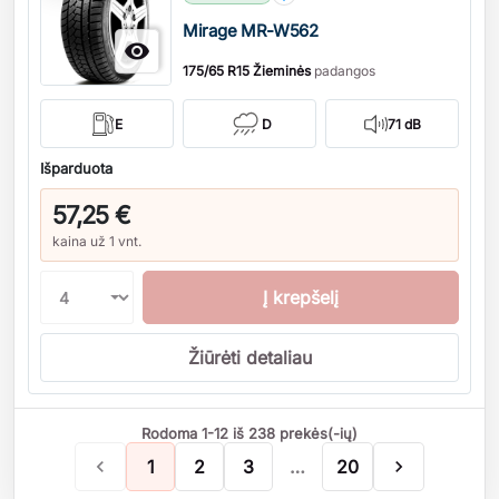
Mirage MR-W562

175/65 R15 Žieminės
padangos
E
D
71 dB
Išparduota
57,25 €
kaina už 1 vnt.
Į krepšelį
Žiūrėti detaliau
Rodoma 1-12 iš 238 prekės(-ių)

1
2
3
…
20
