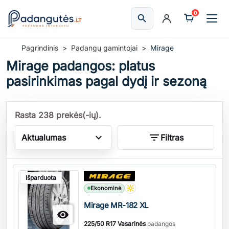
0
search
Ieškoti
Pagrindinis
Padangų gamintojai
Mirage
Mirage padangos: platus
pasirinkimas pagal dydį ir sezoną
Rasta 238 prekės(-ių).
expand_more
filter_list
Aktualumas
Filtras
Kiekis
Išparduota
Ekonominė
Mirage MR-182 XL

225/50 R17 Vasarinės
padangos