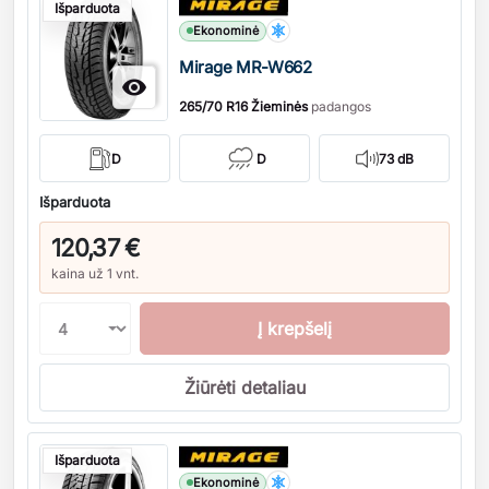
Išparduota
Ekonominė
Mirage MR-W662

265/70 R16 Žieminės
padangos
D
D
73 dB
Išparduota
120,37 €
kaina už 1 vnt.
Į krepšelį
Žiūrėti detaliau
Kiekis
Išparduota
Ekonominė