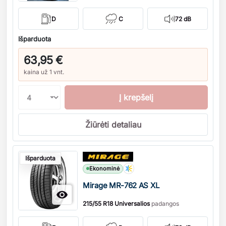
D
C
72 dB
Išparduota
63,95 €
kaina už 1 vnt.
Į krepšelį
Žiūrėti detaliau
Kiekis
Išparduota
Ekonominė
Mirage MR-762 AS XL

215/55 R18 Universalios
padangos