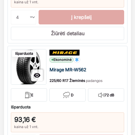
kaina už 1 vnt.
Į krepšelį
Žiūrėti detaliau
Kiekis
Išparduota
Ekonominė
Mirage MR-W562

225/60 R17 Žieminės
padangos
E
D
72 dB
Išparduota
93,16 €
kaina už 1 vnt.