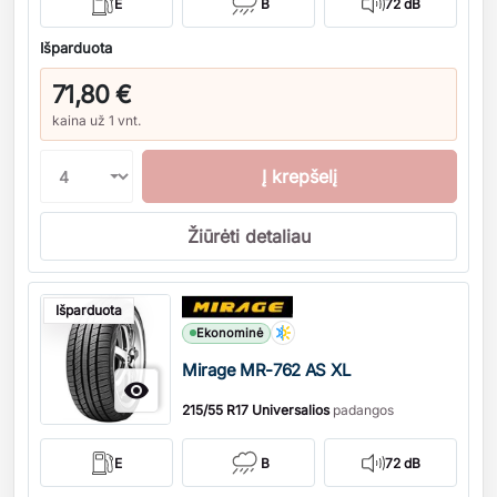
E
B
72 dB
Išparduota
71,80 €
kaina už 1 vnt.
Į krepšelį
Žiūrėti detaliau
Kiekis
Išparduota
Ekonominė
Mirage MR-762 AS XL

215/55 R17 Universalios
padangos
E
B
72 dB