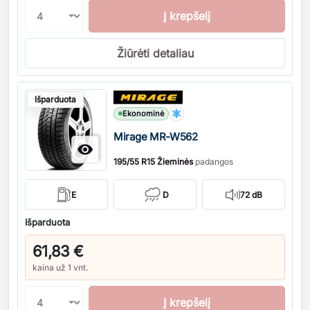
Į krepšelį
Žiūrėti detaliau
Kiekis
Išparduota
Ekonominė
Mirage MR-W562

195/55 R15 Žieminės
padangos
E
D
72 dB
Išparduota
61,83 €
kaina už 1 vnt.
Į krepšelį