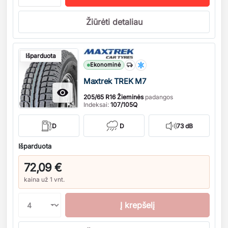
Žiūrėti detaliau
Kiekis
Išparduota
Ekonominė
Maxtrek TREK M7

205/65 R16 Žieminės
padangos
Indeksai:
107/105Q
D
D
73 dB
Išparduota
72,09 €
kaina už 1 vnt.
Į krepšelį