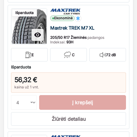
Kiekis
Išparduota
Ekonominė
Maxtrek TREK M7 XL

205/50 R17 Žieminės
padangos
Indeksai:
93H
E
C
72 dB
Išparduota
56,32 €
kaina už 1 vnt.
Į krepšelį
Žiūrėti detaliau
Kiekis