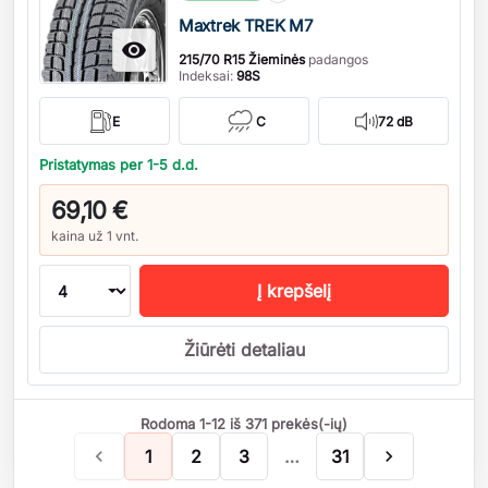
Maxtrek TREK M7

215/70 R15 Žieminės
padangos
Indeksai:
98S
E
C
72 dB
Pristatymas per 1-5 d.d.
69,10 €
kaina už 1 vnt.
Į krepšelį
Žiūrėti detaliau
Rodoma 1-12 iš 371 prekės(-ių)

1
2
3
…
31
