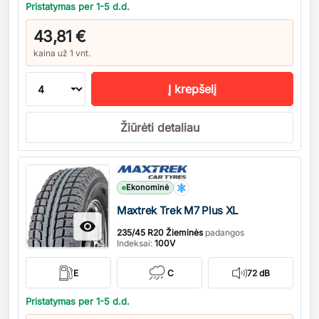
Pristatymas per 1-5 d.d.
43,81 €
kaina už 1 vnt.
Į krepšelį
Žiūrėti detaliau
Kiekis
Ekonominė
Maxtrek Trek M7 Plus XL

235/45 R20 Žieminės
padangos
Indeksai:
100V
E
C
72 dB
Pristatymas per 1-5 d.d.