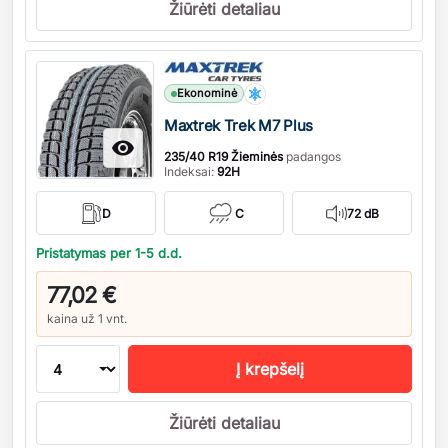
Žiūrėti detaliau
Kiekis
Ekonominė
Maxtrek Trek M7 Plus

235/40 R19 Žieminės
padangos
Indeksai:
92H
D
C
72 dB
Pristatymas per 1-5 d.d.
77,02 €
kaina už 1 vnt.
Į krepšelį
Žiūrėti detaliau