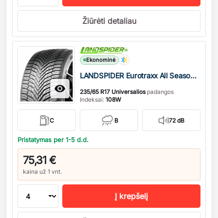
Žiūrėti detaliau
Kiekis
Ekonominė
LANDSPIDER Eurotraxx All Season M+S

235/65 R17 Universalios
padangos
Indeksai:
108W
C
B
72 dB
Pristatymas per 1-5 d.d.
75,31 €
kaina už 1 vnt.
Į krepšelį