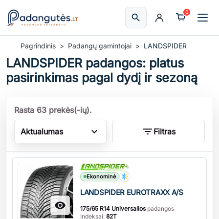
0
search
Ieškoti
Pagrindinis
Padangų gamintojai
LANDSPIDER
LANDSPIDER padangos: platus
pasirinkimas pagal dydį ir sezoną
Rasta 63 prekės(-ių).
expand_more
filter_list
Aktualumas
Filtras
Kiekis
Ekonominė
LANDSPIDER EUROTRAXX A/S

175/65 R14 Universalios
padangos
Indeksai:
82T