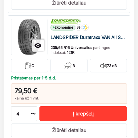
Žiūrėti detaliau
Kiekis
Ekonominė
LANDSPIDER Duratraxx VAN All Season M+S

235/65 R16 Universalios
padangos
Indeksai:
121R
C
B
73 dB
Pristatymas per 1-5 d.d.
79,50 €
kaina už 1 vnt.
Į krepšelį
Žiūrėti detaliau