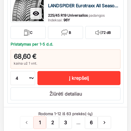
LANDSPIDER Eurotraxx All Season M+S

225/45 R19 Universalios
padangos
Indeksai:
96Y
C
B
72 dB
Pristatymas per 1-5 d.d.
68,60 €
kaina už 1 vnt.
Į krepšelį
Žiūrėti detaliau
Rodoma 1-12 iš 63 prekės(-ių)

1
2
3
…
6
