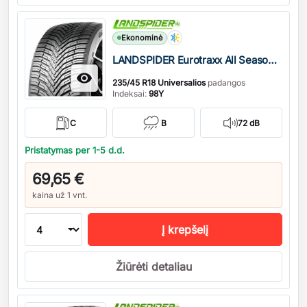
Kiekis
Ekonominė
LANDSPIDER Eurotraxx All Season M+S

235/45 R18 Universalios
padangos
Indeksai:
98Y
C
B
72 dB
Pristatymas per 1-5 d.d.
69,65 €
kaina už 1 vnt.
Į krepšelį
Žiūrėti detaliau
Kiekis