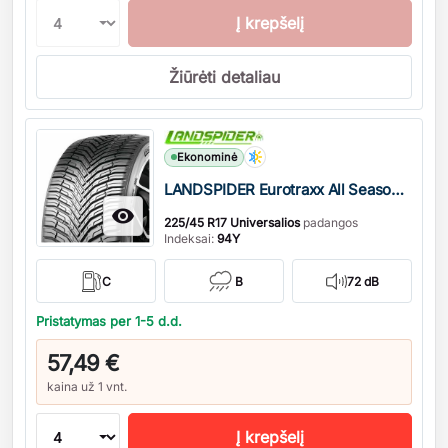
Į krepšelį
Žiūrėti detaliau
Kiekis
Ekonominė
LANDSPIDER Eurotraxx All Season M+S

225/45 R17 Universalios
padangos
Indeksai:
94Y
C
B
72 dB
Pristatymas per 1-5 d.d.
57,49 €
kaina už 1 vnt.
Į krepšelį