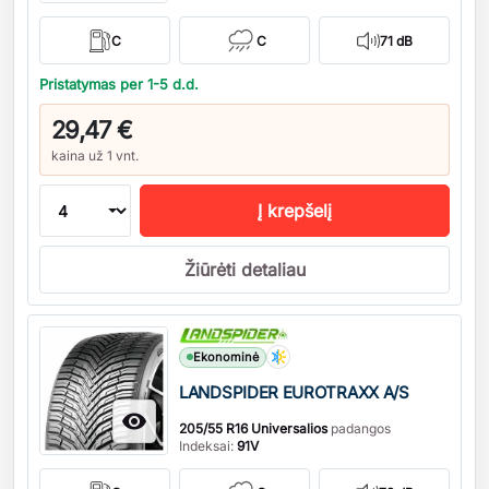
C
C
71 dB
Pristatymas per 1-5 d.d.
29,47 €
kaina už 1 vnt.
Į krepšelį
Žiūrėti detaliau
Kiekis
Ekonominė
LANDSPIDER EUROTRAXX A/S

205/55 R16 Universalios
padangos
Indeksai:
91V