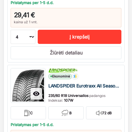
Pristatymas per 1-5 d.d.
29,41 €
kaina už 1 vnt.
Į krepšelį
Žiūrėti detaliau
Kiekis
Ekonominė
LANDSPIDER Eurotraxx All Season M+S

235/60 R18 Universalios
padangos
Indeksai:
107W
C
B
72 dB
Pristatymas per 1-5 d.d.