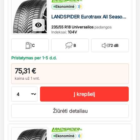
Ekonominė
LANDSPIDER Eurotraxx All Season M+S

235/55 R18 Universalios
padangos
Indeksai:
104V
C
B
72 dB
Pristatymas per 1-5 d.d.
75,31 €
kaina už 1 vnt.
Į krepšelį
Žiūrėti detaliau
Kiekis
Ekonominė