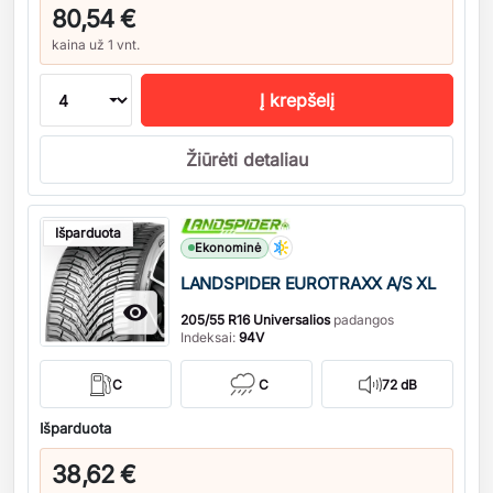
80,54 €
kaina už 1 vnt.
Į krepšelį
Žiūrėti detaliau
Kiekis
Išparduota
Ekonominė
LANDSPIDER EUROTRAXX A/S XL

205/55 R16 Universalios
padangos
Indeksai:
94V
C
C
72 dB
Išparduota
38,62 €