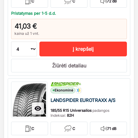
C
C
72 dB
Pristatymas per 1-5 d.d.
41,03 €
kaina už 1 vnt.
Į krepšelį
Žiūrėti detaliau
Kiekis
Ekonominė
LANDSPIDER EUROTRAXX A/S

185/55 R15 Universalios
padangos
Indeksai:
82H
C
C
71 dB