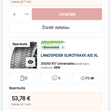
kaina už 1 vnt.
Į krepšelį
Žiūrėti detaliau
Kiekis
Išparduota
Ekonominė
LANDSPIDER EUROTRAXX A/S XL

205/50 R17 Universalios
padangos
Indeksai:
93W
C
C
72 dB
Išparduota
53,78 €
kaina už 1 vnt.