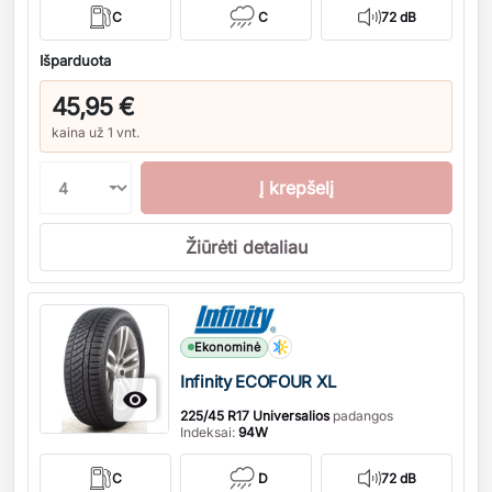
C
C
72 dB
Išparduota
45,95 €
kaina už 1 vnt.
Į krepšelį
Žiūrėti detaliau
Kiekis
Ekonominė
Infinity ECOFOUR XL

225/45 R17 Universalios
padangos
Indeksai:
94W
C
D
72 dB