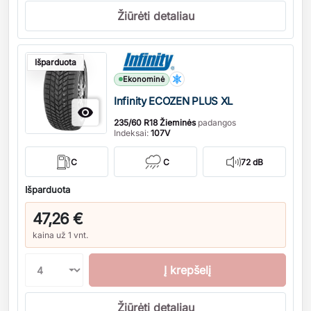
Žiūrėti detaliau
Kiekis
Išparduota
Ekonominė
Infinity ECOZEN PLUS XL

235/60 R18 Žieminės
padangos
Indeksai:
107V
C
C
72 dB
Išparduota
47,26 €
kaina už 1 vnt.
Į krepšelį
Žiūrėti detaliau