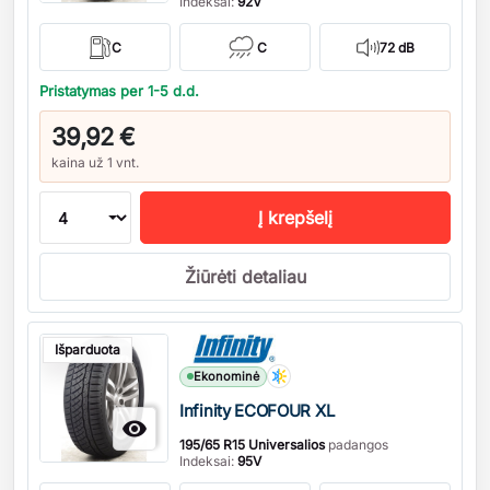
Indeksai:
92V
C
C
72 dB
Pristatymas per 1-5 d.d.
39,92 €
kaina už 1 vnt.
Į krepšelį
Žiūrėti detaliau
Kiekis
Išparduota
Ekonominė
Infinity ECOFOUR XL

195/65 R15 Universalios
padangos
Indeksai:
95V