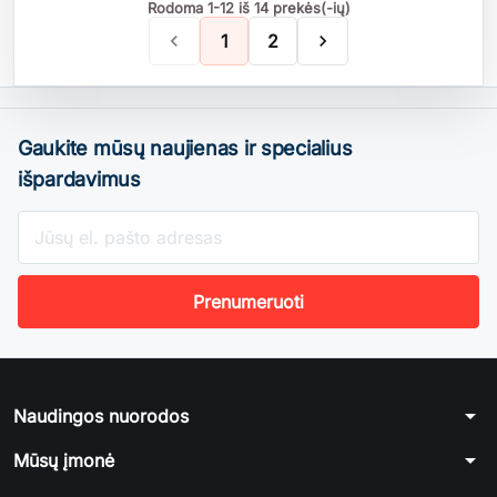
Rodoma 1-12 iš 14 prekės(-ių)

1
2

Gaukite mūsų naujienas ir specialius
išpardavimus
arrow_drop_down
Naudingos nuorodos
arrow_drop_down
Mūsų įmonė