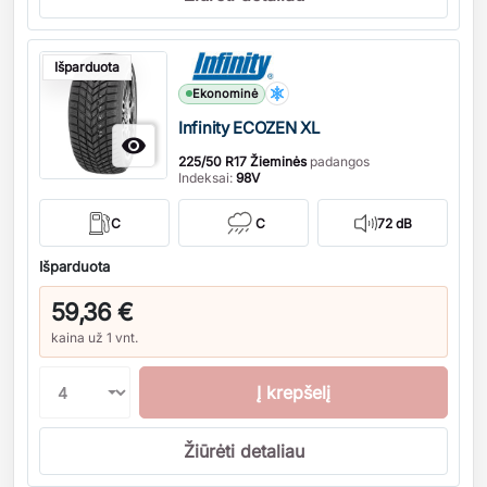
Kiekis
Išparduota
Ekonominė
Infinity ECOZEN XL

225/50 R17 Žieminės
padangos
Indeksai:
98V
C
C
72 dB
Išparduota
59,36 €
kaina už 1 vnt.
Į krepšelį
Žiūrėti detaliau