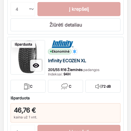
Į krepšelį
Žiūrėti detaliau
Kiekis
Išparduota
Ekonominė
Infinity ECOZEN XL

205/55 R16 Žieminės
padangos
Indeksai:
94H
C
C
72 dB
Išparduota
46,76 €
kaina už 1 vnt.