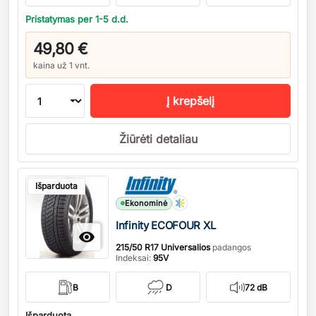
Pristatymas per 1-5 d.d.
49,80 €
kaina už 1 vnt.
Į krepšelį
Žiūrėti detaliau
Kiekis
Išparduota
Ekonominė
Infinity ECOFOUR XL

215/50 R17 Universalios
padangos
Indeksai:
95V
B
D
72 dB
Išparduota