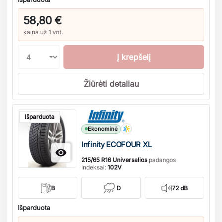
58,80 €
kaina už 1 vnt.
Į krepšelį
Žiūrėti detaliau
Kiekis
Išparduota
Ekonominė
Infinity ECOFOUR XL

215/65 R16 Universalios
padangos
Indeksai:
102V
B
D
72 dB
Išparduota