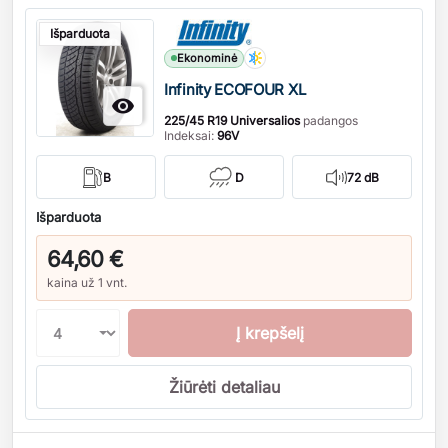
Kiekis
Išparduota
Ekonominė
Infinity ECOFOUR XL

225/45 R19 Universalios
padangos
Indeksai:
96V
B
D
72 dB
Išparduota
64,60 €
kaina už 1 vnt.
Į krepšelį
Žiūrėti detaliau