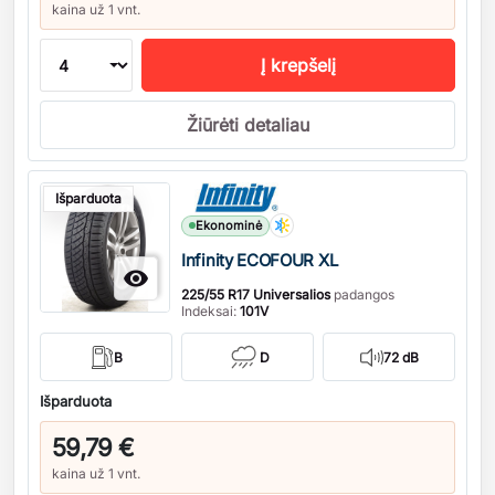
kaina už 1 vnt.
Į krepšelį
Žiūrėti detaliau
Kiekis
Išparduota
Ekonominė
Infinity ECOFOUR XL

225/55 R17 Universalios
padangos
Indeksai:
101V
B
D
72 dB
Išparduota
59,79 €
kaina už 1 vnt.