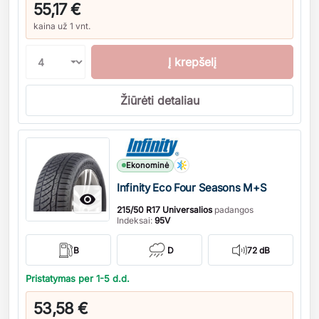
55,17 €
kaina už 1 vnt.
Į krepšelį
Žiūrėti detaliau
Kiekis
Ekonominė
Infinity Eco Four Seasons M+S

215/50 R17 Universalios
padangos
Indeksai:
95V
B
D
72 dB
Pristatymas per 1-5 d.d.
53,58 €