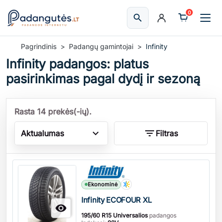
0
search
Ieškoti
Pagrindinis
Padangų gamintojai
Infinity
Infinity padangos: platus
pasirinkimas pagal dydį ir sezoną
Rasta 14 prekės(-ių).
expand_more
filter_list
Aktualumas
Filtras
Kiekis
Ekonominė
Infinity ECOFOUR XL

195/60 R15 Universalios
padangos