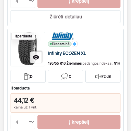
Į krepšelį
Žiūrėti detaliau
Kiekis
Išparduota
Ekonominė
Infinity ECOZEN XL

195/55 R16 Žieminės
padangos
Indeksai:
91H
D
C
72 dB
Išparduota
44,12 €
kaina už 1 vnt.
Į krepšelį