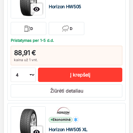
Horizon HW505

D
D
Pristatymas per 1-5 d.d.
88,91 €
kaina už 1 vnt.
Į krepšelį
Žiūrėti detaliau
Kiekis
Ekonominė
Horizon HW505 XL
