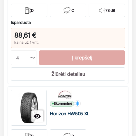
D
C
73 dB
Išparduota
88,61 €
kaina už 1 vnt.
Į krepšelį
Žiūrėti detaliau
Kiekis
Ekonominė
Horizon HW505 XL
