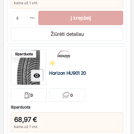
kaina už 1 vnt.
Į krepšelį
Žiūrėti detaliau
Kiekis
Išparduota
Horizon HU901 20

D
D
Išparduota
68,97 €
kaina už 1 vnt.