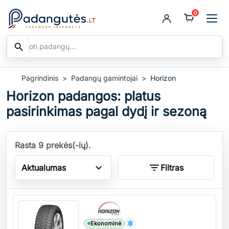
0
search
Ieškoti
Pagrindinis
Padangų gamintojai
Horizon
Horizon padangos: platus
pasirinkimas pagal dydį ir sezoną
Rasta 9 prekės(-ių).
expand_more
filter_list
Aktualumas
Filtras
Kiekis
Ekonominė