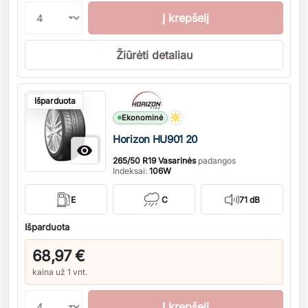
Į krepšelį
Žiūrėti detaliau
Kiekis
Išparduota
Ekonominė
Horizon HU901 20

265/50 R19 Vasarinės
padangos
Indeksai:
106W
E
C
71 dB
Išparduota
68,97 €
kaina už 1 vnt.
Į krepšelį