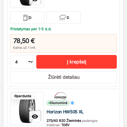
D
D
Pristatymas per 1-5 d.d.
78,50 €
kaina už 1 vnt.
Į krepšelį
Žiūrėti detaliau
Kiekis
Išparduota
Ekonominė
Horizon HW505 XL

275/40 R20 Žieminės
padangos
Indeksai:
106V