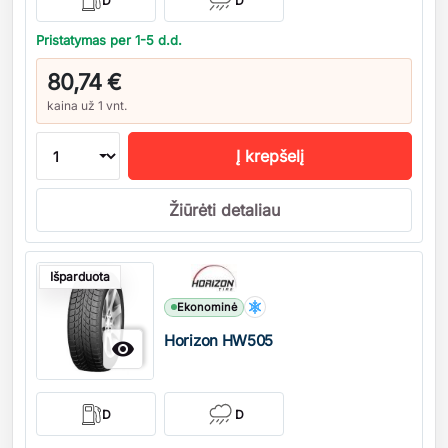
D
D
Pristatymas per 1-5 d.d.
80,74 €
kaina už 1 vnt.
Į krepšelį
Žiūrėti detaliau
Kiekis
Išparduota
Ekonominė
Horizon HW505

D
D