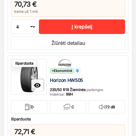
70,73 €
kaina už 1 vnt.
Į krepšelį
Žiūrėti detaliau
Kiekis
Išparduota
Ekonominė
Horizon HW505

235/50 R19 Žieminės
padangos
Indeksai:
99H
D
C
72 dB
Išparduota
72,71 €