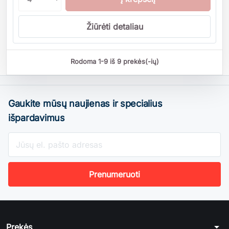
Žiūrėti detaliau
Rodoma 1-9 iš 9 prekės(-ių)
Gaukite mūsų naujienas ir specialius
išpardavimus
arrow_drop_down
Prekės