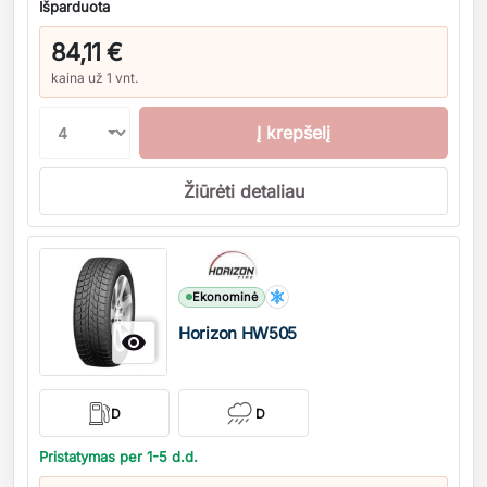
Išparduota
84,11 €
kaina už 1 vnt.
Į krepšelį
Žiūrėti detaliau
Kiekis
Ekonominė
Horizon HW505

D
D
Pristatymas per 1-5 d.d.