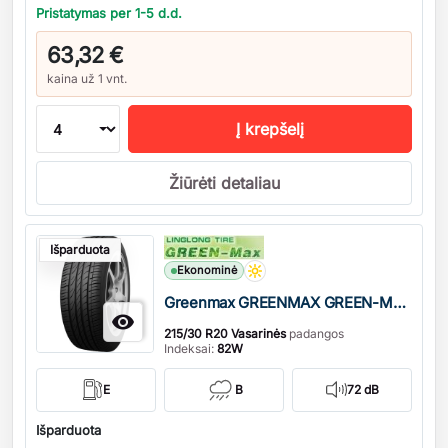
Pristatymas per 1-5 d.d.
63,32 €
kaina už 1 vnt.
Į krepšelį
Žiūrėti detaliau
Kiekis
Išparduota
Ekonominė
Greenmax GREENMAX GREEN-MAX DOT19

215/30 R20 Vasarinės
padangos
Indeksai:
82W
E
B
72 dB
Išparduota