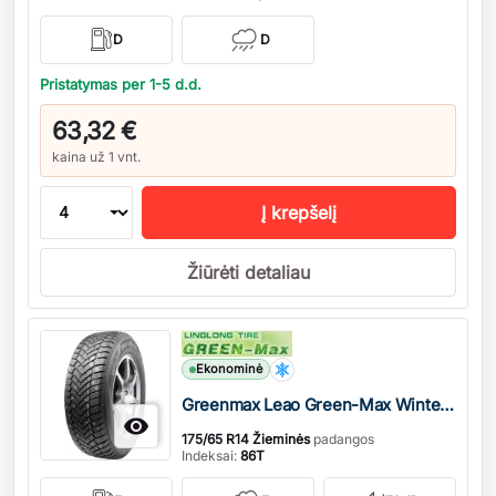
D
D
Pristatymas per 1-5 d.d.
63,32 €
kaina už 1 vnt.
Į krepšelį
Žiūrėti detaliau
Kiekis
Ekonominė
Greenmax Leao Green-Max Winter Defender Grip Studded

175/65 R14 Žieminės
padangos
Indeksai:
86T