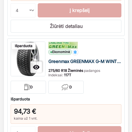
Į krepšelį
Žiūrėti detaliau
Kiekis
Išparduota
Ekonominė
Greenmax GREENMAX G-M WINTER GRIP SUV XL DOT21

275/60 R18 Žieminės
padangos
Indeksai:
117T
D
D
Išparduota
94,73 €
kaina už 1 vnt.