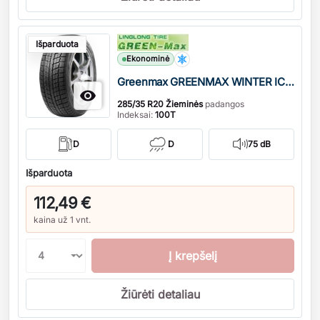
Kiekis
Išparduota
Ekonominė
Greenmax GREENMAX WINTER ICE I-15 SUV DOT22

285/35 R20 Žieminės
padangos
Indeksai:
100T
D
D
75 dB
Išparduota
112,49 €
kaina už 1 vnt.
Į krepšelį
Žiūrėti detaliau