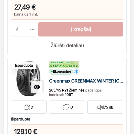
27,49 €
kaina už 1 vnt.
Į krepšelį
Žiūrėti detaliau
Kiekis
Išparduota
Ekonominė
Greenmax GREENMAX WINTER ICE I-15 SUV DOT22

285/45 R21 Žieminės
padangos
Indeksai:
109T
D
D
75 dB
Išparduota
129,10 €