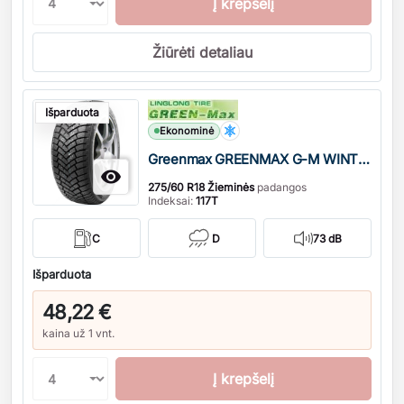
Į krepšelį
Žiūrėti detaliau
Kiekis
Išparduota
Ekonominė
Greenmax GREENMAX G-M WINTER GRIP SUV XL DOT21

275/60 R18 Žieminės
padangos
Indeksai:
117T
C
D
73 dB
Išparduota
48,22 €
kaina už 1 vnt.
Į krepšelį