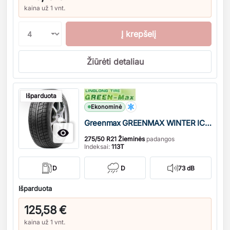
kaina už 1 vnt.
Į krepšelį
Žiūrėti detaliau
Kiekis
Išparduota
Ekonominė
Greenmax GREENMAX WINTER ICE I-15 SUV XL DOT22

275/50 R21 Žieminės
padangos
Indeksai:
113T
D
D
73 dB
Išparduota
125,58 €
kaina už 1 vnt.