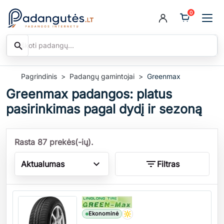
0
search
Ieškoti
Pagrindinis
Padangų gamintojai
Greenmax
Greenmax padangos: platus
pasirinkimas pagal dydį ir sezoną
Rasta 87 prekės(-ių).
expand_more
filter_list
Aktualumas
Filtras
Kiekis
Ekonominė