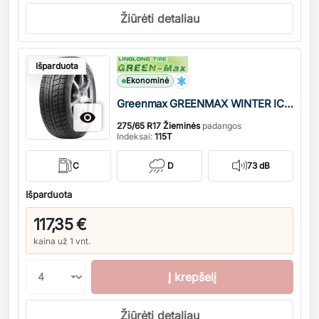
Žiūrėti detaliau
Kiekis
Išparduota
Ekonominė
Greenmax GREENMAX WINTER ICE I-15 SUV DOT22

275/65 R17 Žieminės
padangos
Indeksai:
115T
C
D
73 dB
Išparduota
117,35 €
kaina už 1 vnt.
Į krepšelį
Žiūrėti detaliau