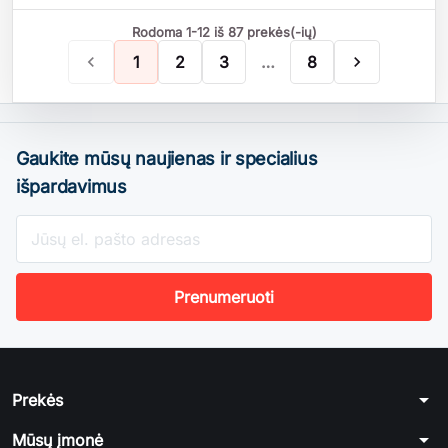
Rodoma 1-12 iš 87 prekės(-ių)

1
2
3
…
8

Gaukite mūsų naujienas ir specialius
išpardavimus
arrow_drop_down
Prekės
arrow_drop_down
Mūsų įmonė