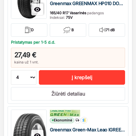
Greenmax GREENMAX HP010 DOT21

165/40 R17 Vasarinės
padangos
Indeksai:
75V
D
B
71 dB
Pristatymas per 1-5 d.d.
27,49 €
kaina už 1 vnt.
Į krepšelį
Žiūrėti detaliau
Kiekis
Ekonominė
Greenmax Green-Max Leao IGREEN VAN 4 SEASON M+S
