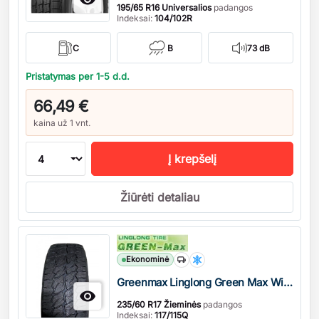
195/65 R16 Universalios
padangos
Indeksai:
104/102R
C
B
73 dB
Pristatymas per 1-5 d.d.
66,49 €
kaina už 1 vnt.
Į krepšelį
Žiūrėti detaliau
Kiekis
Ekonominė
Greenmax Linglong Green Max Winter Grip Van 2 Studdable

235/60 R17 Žieminės
padangos
Indeksai:
117/115Q