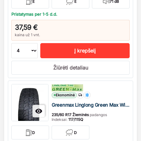
E
E
71 dB
Pristatymas per 1-5 d.d.
37,59 €
kaina už 1 vnt.
Į krepšelį
Žiūrėti detaliau
Kiekis
Ekonominė
Greenmax Linglong Green Max Winter Grip Van 2 Studdable B/S

235/60 R17 Žieminės
padangos
Indeksai:
117/115Q
D
D