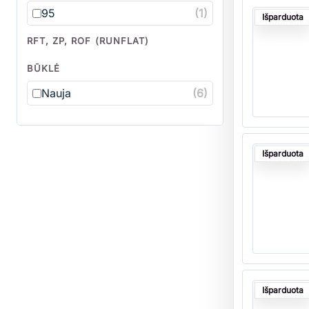
Kiekis
95
(1)
Išparduota
Nuotrauka
RFT, ZP, ROF (RUNFLAT)
BŪKLĖ
Nauja
(6)
Kiekis
Išparduota
Nuotrauka
Kiekis
Išparduota
Nuotrauka