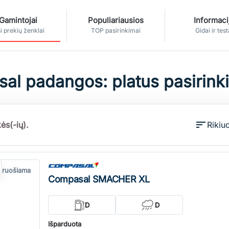
Gamintojai
Populiariausios
Informaci
i prekių ženklai
TOP pasirinkimai
Gidai ir test
al padangos: platus pasirinki
sort
ės(-ių).
Rikiuo
 ruošiama
Compasal SMACHER XL
D
D
Išparduota