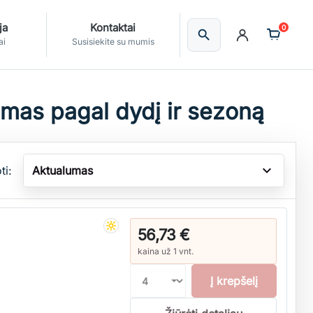
ja
Kontaktai
0
search
Ieškoti
ai
Susisiekite su mumis
mas pagal dydį ir sezoną
expand_more
ti:
Aktualumas
56,73 €
kaina už 1 vnt.
Į krepšelį