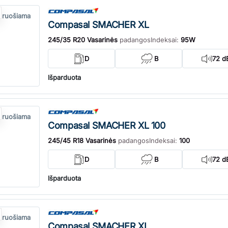
 ruošiama
Compasal SMACHER XL
245/35 R20 Vasarinės
padangos
Indeksai:
95W
D
B
72 d
Išparduota
 ruošiama
Compasal SMACHER XL 100
245/45 R18 Vasarinės
padangos
Indeksai:
100
D
B
72 d
Išparduota
 ruošiama
Compasal SMACHER XL