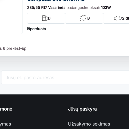
235/55 R17 Vasarinės
padangos
Indeksai:
103W
D
B
72 d
Išparduota
š 6 prekės(-ių)
įmonė
Jūsų paskyra
tymas
Užsakymo sekimas