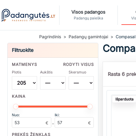
Visos padangos
Padangų paieška
Vis
Pagrindinis
Padangų gamintojai
Compasal
Compas
Filtruokite
MATMENYS
RODYTI VISUS
Plotis
Aukštis
Skersmuo
Rasta 6 prek
Kiekis
KAINA
Išparduota
Nuotrauka
Nuo:
Iki:
€
€
-
PREKĖS ŽENKLAS