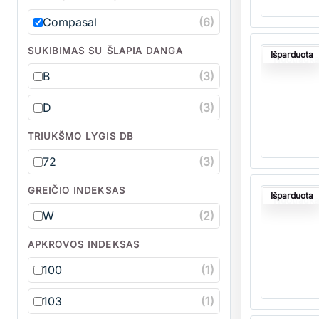
Compasal
(6)
Kiekis
SUKIBIMAS SU ŠLAPIA DANGA
Išparduota
Nuotrauka
B
(3)
D
(3)
TRIUKŠMO LYGIS DB
72
(3)
Kiekis
GREIČIO INDEKSAS
Išparduota
Nuotrauka
W
(2)
APKROVOS INDEKSAS
100
(1)
103
(1)