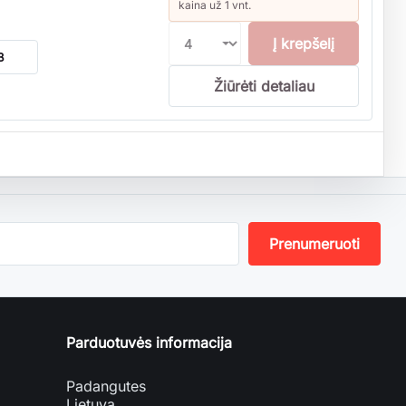
kaina už 1 vnt.
Į krepšelį
B
Žiūrėti detaliau
Parduotuvės informacija
Padangutes
Lietuva