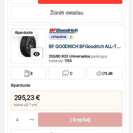
Žiūrėti detaliau
Kiekis
Išparduota
Vidutinė
BF GOODRICH BFGoodrich ALL-TERRAIN T/A KO3

255/60 R20 Universalios
padangos
Indeksai:
115S
E
C
75 dB
Išparduota
295,23 €
kaina už 1 vnt.
Į krepšelį