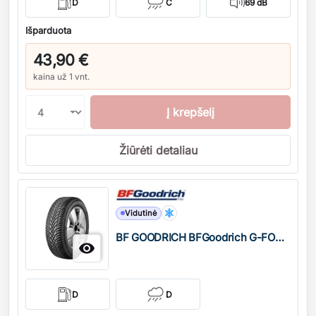
D
C
69 dB
Išparduota
43,90 €
kaina už 1 vnt.
Į krepšelį
Žiūrėti detaliau
Kiekis
Vidutinė
BF GOODRICH BFGoodrich G-FORCE WINTER2

D
D