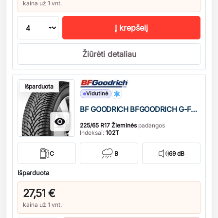
kaina už 1 vnt.
Į krepšelį
Žiūrėti detaliau
Kiekis
Išparduota
Vidutinė
BF GOODRICH BFGOODRICH G-Force Winter2 SUV

225/65 R17 Žieminės
padangos
Indeksai:
102T
C
B
69 dB
Išparduota
27,51 €
kaina už 1 vnt.