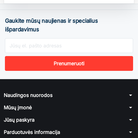
Gaukite mūsų naujienas ir specialius
išpardavimus
arrow_drop_down
Naudingos nuorodos
arrow_drop_down
Mūsų įmonė
arrow_drop_down
Jūsų paskyra
arrow_drop_down
Parduotuvės informacija