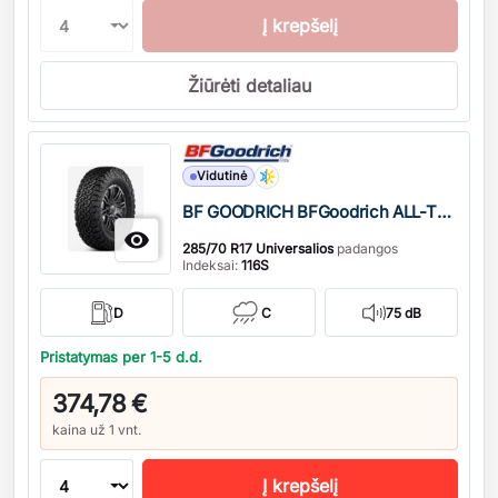
Į krepšelį
Žiūrėti detaliau
Kiekis
Vidutinė
BF GOODRICH BFGoodrich ALL-TERRAIN T/A KO2

285/70 R17 Universalios
padangos
Indeksai:
116S
D
C
75 dB
Pristatymas per 1-5 d.d.
374,78 €
kaina už 1 vnt.
Į krepšelį