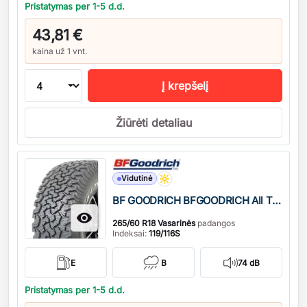
Pristatymas per 1-5 d.d.
43,81 €
kaina už 1 vnt.
Į krepšelį
Žiūrėti detaliau
Kiekis
Vidutinė
BF GOODRICH BFGOODRICH All Terrain T/A KO2

265/60 R18 Vasarinės
padangos
Indeksai:
119/116S
E
B
74 dB
Pristatymas per 1-5 d.d.