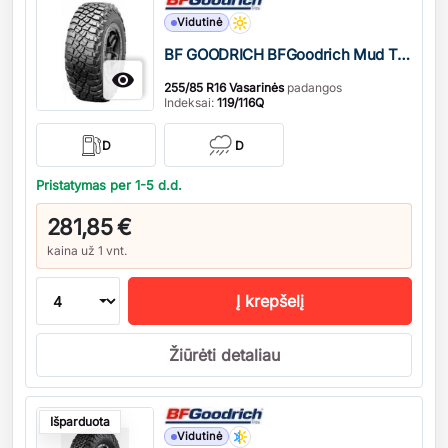
Vidutinė
BF GOODRICH BFGoodrich Mud Terrain 3

255/85 R16 Vasarinės
padangos
Indeksai:
119/116Q
D
D
Pristatymas per 1-5 d.d.
281,85 €
kaina už 1 vnt.
Į krepšelį
Žiūrėti detaliau
Kiekis
Išparduota
Vidutinė