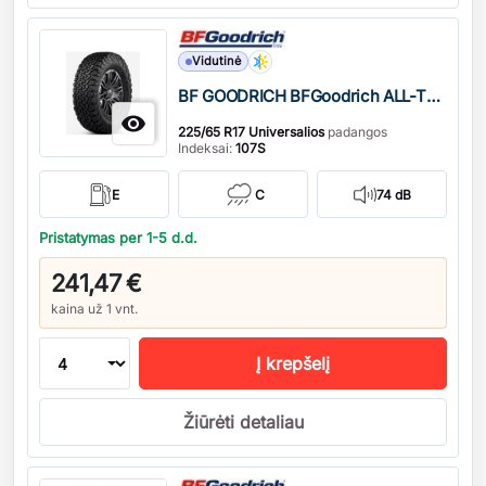
Kiekis
Vidutinė
BF GOODRICH BFGoodrich ALL-TERRAIN T/A KO3

225/65 R17 Universalios
padangos
Indeksai:
107S
E
C
74 dB
Pristatymas per 1-5 d.d.
241,47 €
kaina už 1 vnt.
Į krepšelį
Žiūrėti detaliau
Kiekis