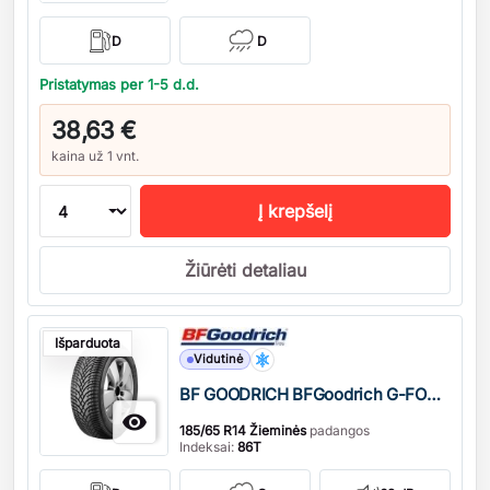
D
D
Pristatymas per 1-5 d.d.
38,63 €
kaina už 1 vnt.
Į krepšelį
Žiūrėti detaliau
Kiekis
Išparduota
Vidutinė
BF GOODRICH BFGoodrich G-FORCE WINTER2

185/65 R14 Žieminės
padangos
Indeksai:
86T