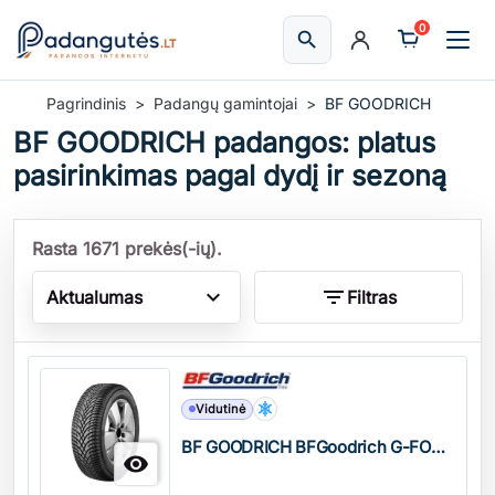
0
search
Ieškoti
Pagrindinis
Padangų gamintojai
BF GOODRICH
BF GOODRICH padangos: platus
pasirinkimas pagal dydį ir sezoną
Rasta 1671 prekės(-ių).
expand_more
filter_list
Aktualumas
Filtras
Kiekis
Vidutinė
BF GOODRICH BFGoodrich G-FORCE WINTER2
