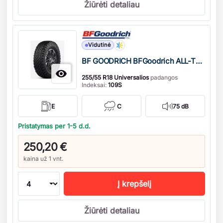
Žiūrėti detaliau
Kiekis
Vidutinė
BF GOODRICH BFGoodrich ALL-TERRAIN T/A KO3

255/55 R18 Universalios
padangos
Indeksai:
109S
E
C
75 dB
Pristatymas per 1-5 d.d.
250,20 €
kaina už 1 vnt.
Į krepšelį
Žiūrėti detaliau