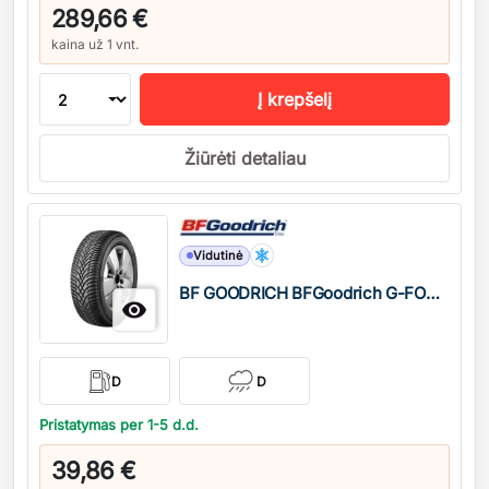
289,66 €
kaina už 1 vnt.
Į krepšelį
Žiūrėti detaliau
Kiekis
Vidutinė
BF GOODRICH BFGoodrich G-FORCE WINTER2

D
D
Pristatymas per 1-5 d.d.
39,86 €