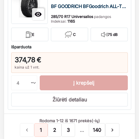
BF GOODRICH BFGoodrich ALL-TERRAIN T/A KO3

285/70 R17 Universalios
padangos
Indeksai:
116S
E
C
75 dB
Išparduota
374,78 €
kaina už 1 vnt.
Į krepšelį
Žiūrėti detaliau
Rodoma 1-12 iš 1671 prekės(-ių)

1
2
3
…
140
