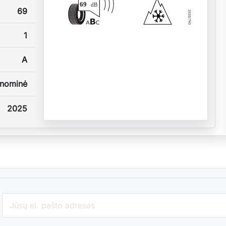
69
dB
69
1
A
nominė
2025