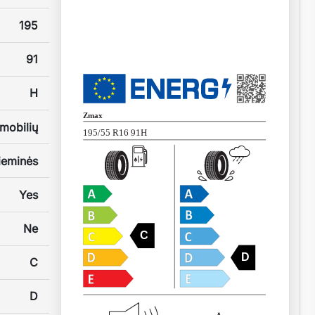
195
91
H
Zmax
mobilių
195/55 R16 91H
ieminės
Yes
Ne
C
D
C
D