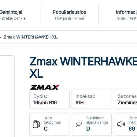
Gamintojai
Populiariausios
Informaci
i prekių ženklai
TOP pasirinkimai
Gidai ir test
Zmax WINTERHAWKE I XL
Zmax WINTERHAWKE
XL
Dydis:
Indeksai:
Sezonas
195/55 R16
91H
Žieminė
Kuro
Sukibimas
Išori
taupymas
šlapia danga
triu
C
D
69