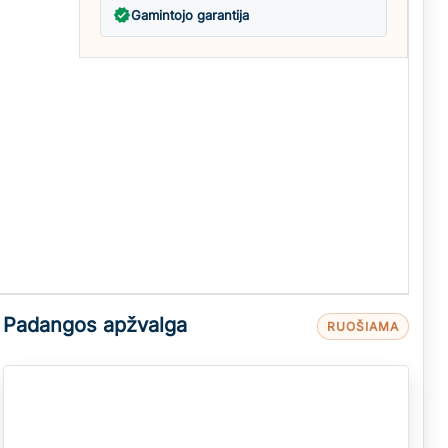
verified
Gamintojo garantija
Padangos apžvalga
RUOŠIAMA