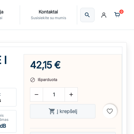
ja
Kontaktai
0
search
Ieškoti
ai
Susisiekite su mumis
 I
42,15 €
Išparduota

:


s

favorite_border
Į krepšelį
nis
kšmas
 dB