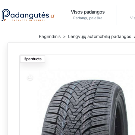
Visos padangos
Padangų paieška
Vis
Pagrindinis
Lengvųjų automobilių padangos
Išparduota