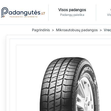
Visos padangos
Padangų paieška
Vis
Pagrindinis
Mikroautobusų padangos
Vre