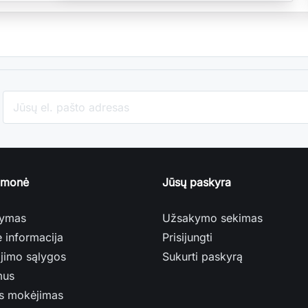
įmonė
Jūsų paskyra
tymas
Užsakymo sekimas
ė informacija
Prisijungti
jimo sąlygos
Sukurti paskyrą
mus
s mokėjimas