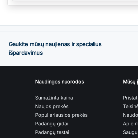
Gaukite mūsų naujienas ir specialius
išpardavimus
Naudingos nuorodos
Mūsų 
Sumažinta kaina
Prista
Naujos prekės
Teisin
Populiariausios prekės
Naudo
Padangų gidai
Apie 
Padangų testai
Saugu