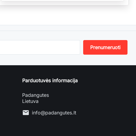
Parduotuvės informacija
Padangutes
Lietuva
mail
info@padangutes.lt