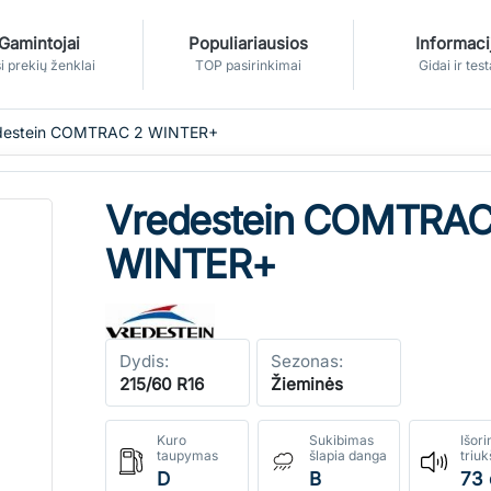
Gamintojai
Populiariausios
Informaci
i prekių ženklai
TOP pasirinkimai
Gidai ir test
destein COMTRAC 2 WINTER+
Vredestein COMTRAC
WINTER+
Dydis:
Sezonas:
215/60 R16
Žieminės
Kuro
Sukibimas
Išori
taupymas
šlapia danga
triu
D
B
73