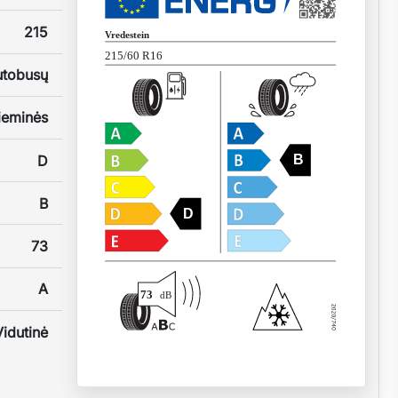
215
Vredestein
215/60 R16
utobusų
ieminės
D
B
B
D
73
A
73
dB
Vidutinė