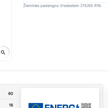
Žieminės padangos Vredestein 215/60 R16.
search
60
16