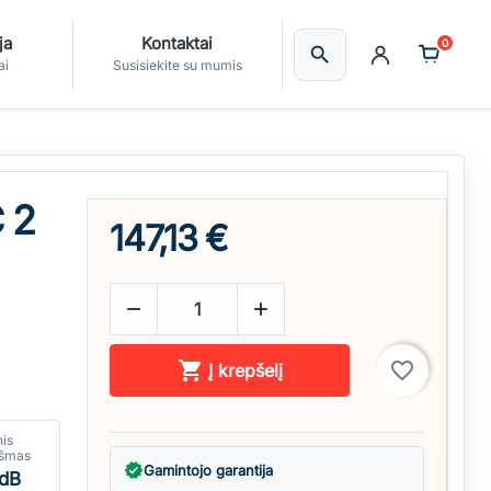
ja
Kontaktai
0
search
Ieškoti
ai
Susisiekite su mumis
 2
147,13 €



favorite_border
Į krepšelį
nis
kšmas
verified
Gamintojo garantija
 dB