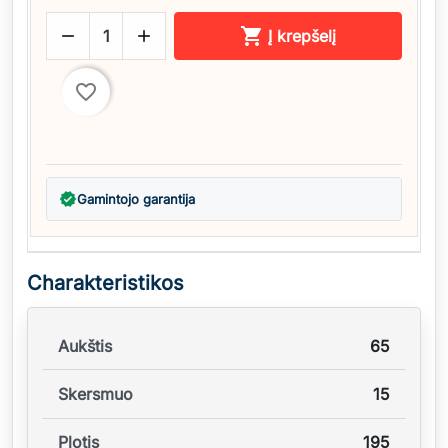



Į krepšelį
favorite_border
verified
Gamintojo garantija
Charakteristikos
Aukštis
65
Skersmuo
15
Plotis
195