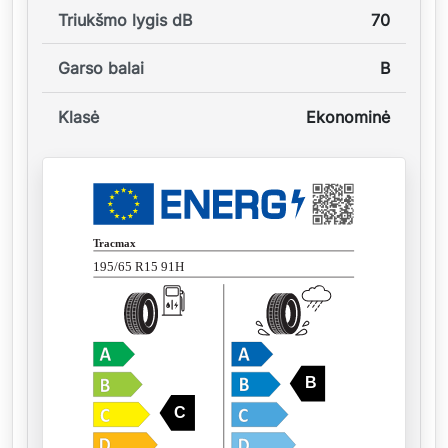
Triukšmo lygis dB
70
Garso balai
B
Klasė
Ekonominė
Tracmax
195/65 R15 91H
B
C