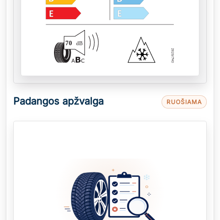
70
dB
Padangos apžvalga
RUOŠIAMA