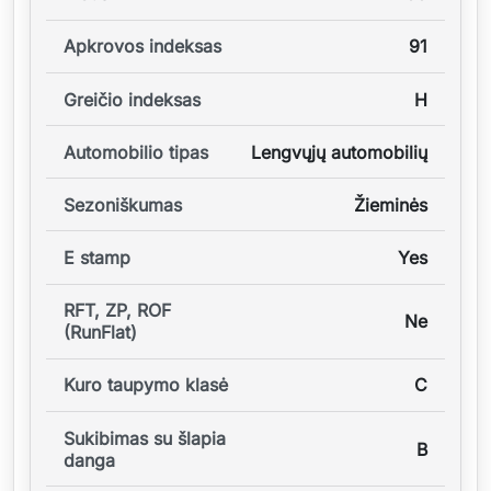
Apkrovos indeksas
91
Greičio indeksas
H
Automobilio tipas
Lengvųjų automobilių
Sezoniškumas
Žieminės
E stamp
Yes
RFT, ZP, ROF
Ne
(RunFlat)
Kuro taupymo klasė
C
Sukibimas su šlapia
B
danga