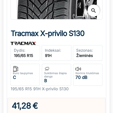
search
Tracmax X-privilo S130
Dydis:
Indeksai:
Sezonas:
195/65 R15
91H
Žieminės
Kuro taupymas
Sukibimas šlapia
Išorinis triukšmas
danga
C
70 dB
B
195/65 R15 91H X-privilo S130
41,28 €