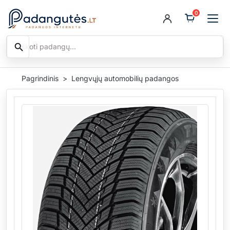
0
search
Ieškoti
Pagrindinis
Lengvųjų automobilių padangos