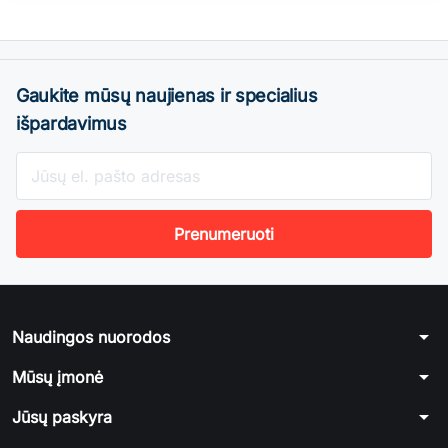
Gaukite mūsų naujienas ir specialius
išpardavimus
arrow_drop_down
Naudingos nuorodos
arrow_drop_down
Mūsų įmonė
arrow_drop_down
Jūsų paskyra