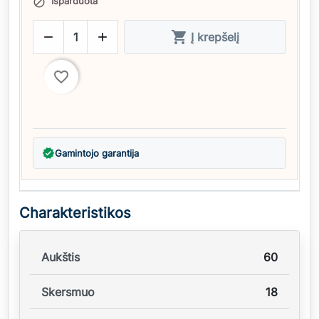
Išparduota




Į krepšelį
favorite_border
verified
Gamintojo garantija
Charakteristikos
Aukštis
60
Skersmuo
18