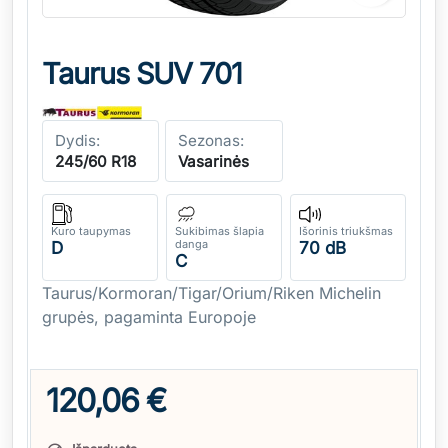
Taurus SUV 701
Dydis:
Sezonas:
245/60 R18
Vasarinės
Kuro taupymas
Sukibimas šlapia
Išorinis triukšmas
danga
D
70 dB
C
Taurus/Kormoran/Tigar/Orium/Riken Michelin
grupės, pagaminta Europoje
120,06 €