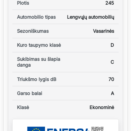
Plotis
245
Automobilio tipas
Lengvųjų automobilių
Sezoniškumas
Vasarinės
Kuro taupymo klasė
D
Sukibimas su šlapia
C
danga
Triukšmo lygis dB
70
Garso balai
A
Klasė
Ekonominė