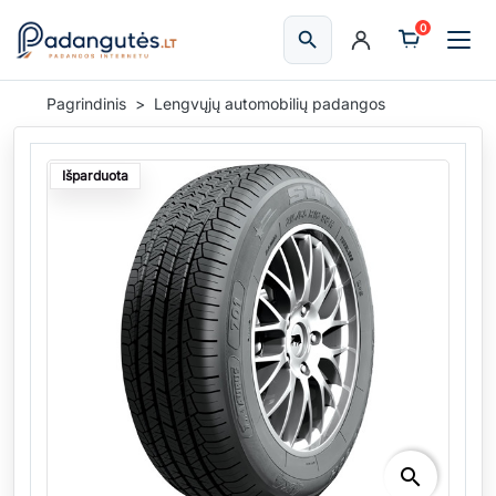
0
search
Ieškoti
Pagrindinis
Lengvųjų automobilių padangos
Išparduota
search