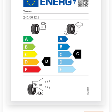
Taurus
245/60 R18
C
D
70
dB