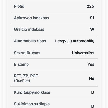
Plotis
225
Apkrovos indeksas
91
Greičio indeksas
W
Automobilio tipas
Lengvųjų automobilių
Sezoniškumas
Universalios
E stamp
Yes
RFT, ZP, ROF
Ne
(RunFlat)
Kuro taupymo klasė
D
Sukibimas su šlapia
D