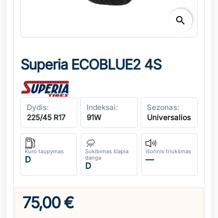
search
Superia ECOBLUE2 4S
Dydis:
Indeksai:
Sezonas:
225/45 R17
91W
Universalios
Kuro taupymas
Sukibimas šlapia
Išorinis triukšmas
danga
D
—
D
75,00 €