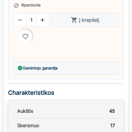
Išparduota




Į krepšelį
favorite_border
verified
Gamintojo garantija
Charakteristikos
Aukštis
45
Skersmuo
17