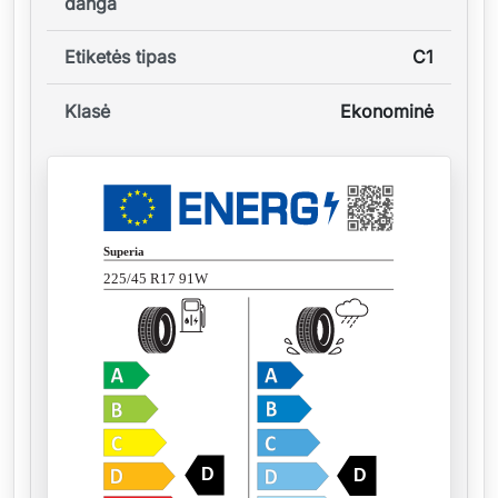
danga
Etiketės tipas
C1
Klasė
Ekonominė
Superia
225/45 R17 91W
D
D