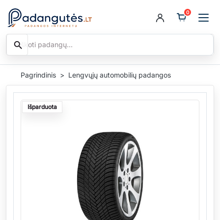
0
search
Ieškoti
Pagrindinis
Lengvųjų automobilių padangos
Išparduota