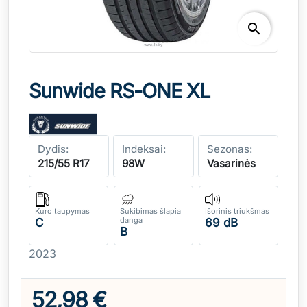
search
Sunwide RS-ONE XL
Dydis:
Indeksai:
Sezonas:
215/55 R17
98W
Vasarinės
Kuro taupymas
Sukibimas šlapia
Išorinis triukšmas
danga
C
69 dB
B
2023
52,98 €