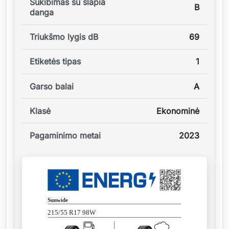
Sukibimas su šlapia
B
danga
Triukšmo lygis dB
69
Etiketės tipas
1
Garso balai
A
Klasė
Ekonominė
Pagaminimo metai
2023
Sunwide
215/55 R17 98W