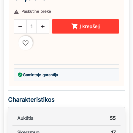
Paskutinė prekė




Į krepšelį
favorite_border
verified
Gamintojo garantija
Charakteristikos
Aukštis
55
Skersmuo
17