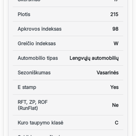
Plotis
215
Apkrovos indeksas
98
Greičio indeksas
W
Automobilio tipas
Lengvųjų automobilių
Sezoniškumas
Vasarinės
E stamp
Yes
RFT, ZP, ROF
Ne
(RunFlat)
Kuro taupymo klasė
C