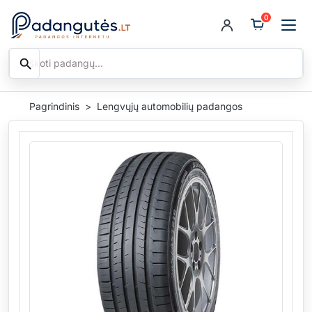
0
search
Ieškoti
Pagrindinis
Lengvųjų automobilių padangos