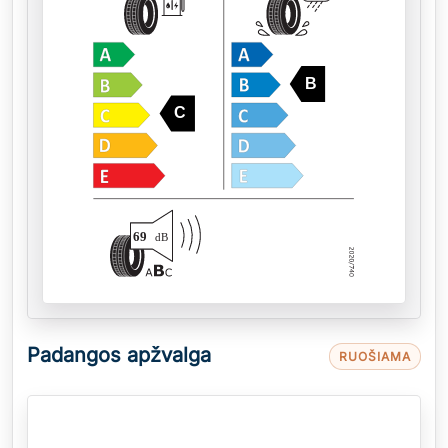
B
C
69
dB
Padangos apžvalga
RUOŠIAMA