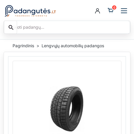
0
search
Ieškoti
Pagrindinis
Lengvųjų automobilių padangos