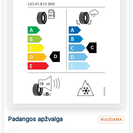
245/45 R19 98H
C
D
70
dB
Padangos apžvalga
RUOŠIAMA