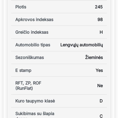
Plotis
245
Apkrovos indeksas
98
Greičio indeksas
H
Automobilio tipas
Lengvųjų automobilių
Sezoniškumas
Žieminės
E stamp
Yes
RFT, ZP, ROF
Ne
(RunFlat)
Kuro taupymo klasė
D
Sukibimas su šlapia
C