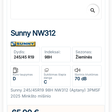
search
Sunny NW312
Dydis:
Indeksai:
Sezonas:
245/45 R19
98H
Žieminės
Kuro taupymas
Sukibimas šlapia
Išorinis triukšmas
danga
D
70 dB
C
Sunny 245/45R19 98H NW312 (Aptany) 3PMSF
2025 Minkšto mišinio