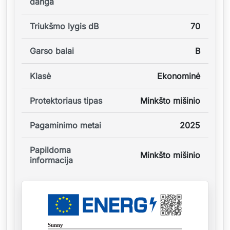
danga
Triukšmo lygis dB
70
Garso balai
B
Klasė
Ekonominė
Protektoriaus tipas
Minkšto mišinio
Pagaminimo metai
2025
Papildoma
Minkšto mišinio
informacija
Sunny