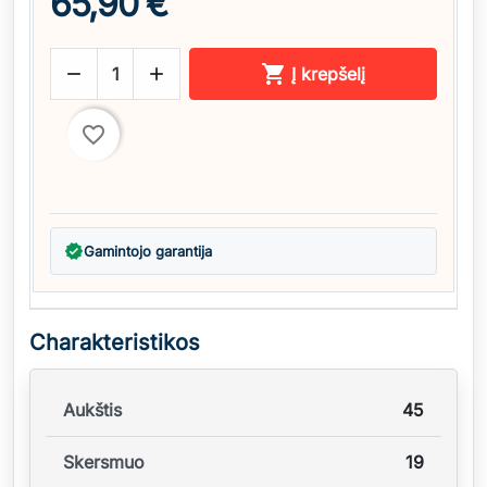
65,90 €



Į krepšelį
favorite_border
verified
Gamintojo garantija
Charakteristikos
Aukštis
45
Skersmuo
19