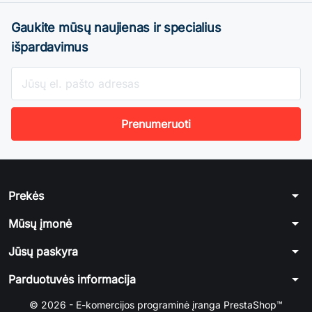
Gaukite mūsų naujienas ir specialius
išpardavimus
arrow_drop_down
Prekės
arrow_drop_down
Mūsų įmonė
arrow_drop_down
Jūsų paskyra
arrow_drop_down
Parduotuvės informacija
© 2026 - E-komercijos programinė įranga PrestaShop™