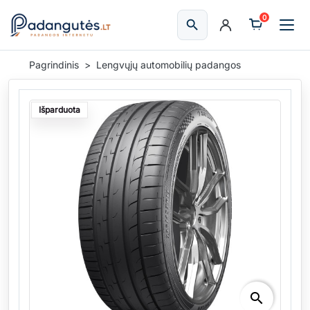
0
search
Ieškoti
Pagrindinis
Lengvųjų automobilių padangos
Išparduota
search