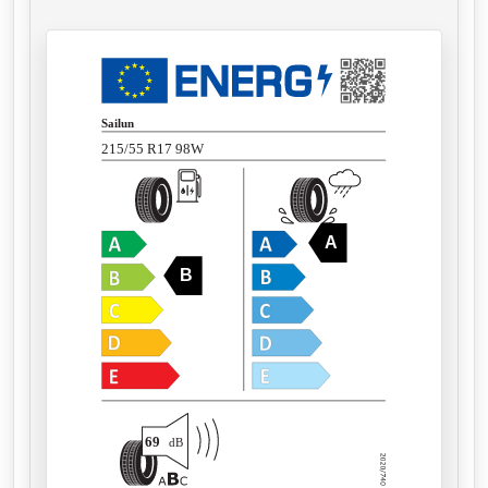
Sailun
215/55 R17 98W
A
B
69
dB