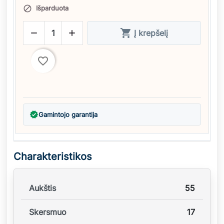
Išparduota




Į krepšelį
favorite_border
verified
Gamintojo garantija
Charakteristikos
Aukštis
55
Skersmuo
17