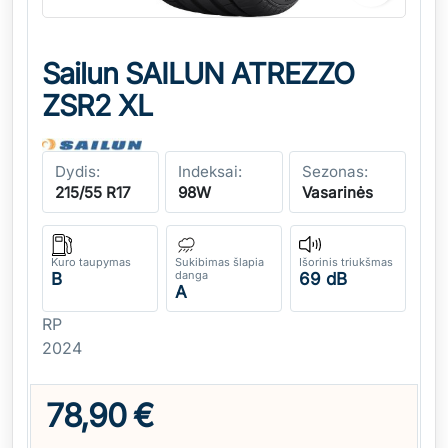
Sailun SAILUN ATREZZO
ZSR2 XL
Dydis:
Indeksai:
Sezonas:
215/55 R17
98W
Vasarinės
Kuro taupymas
Sukibimas šlapia
Išorinis triukšmas
danga
B
69 dB
A
RP
2024
78,90 €