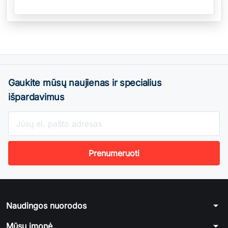
Gaukite mūsų naujienas ir specialius
išpardavimus
arrow_drop_down
Naudingos nuorodos
arrow_drop_down
Mūsų įmonė