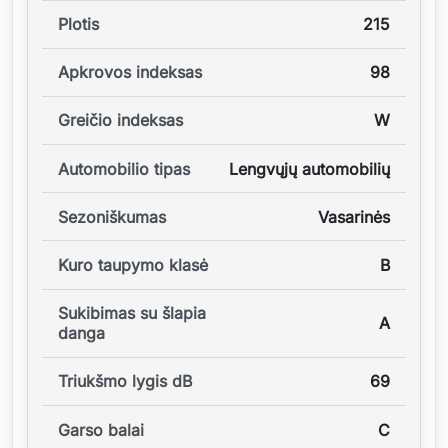
Plotis
215
Apkrovos indeksas
98
Greičio indeksas
W
Automobilio tipas
Lengvųjų automobilių
Sezoniškumas
Vasarinės
Kuro taupymo klasė
B
Sukibimas su šlapia
A
danga
Triukšmo lygis dB
69
Garso balai
C