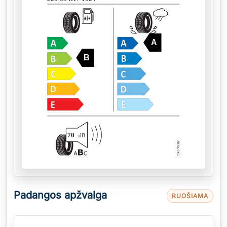
A
B
70
dB
Padangos apžvalga
RUOŠIAMA