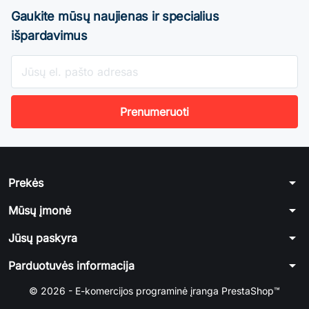
Gaukite mūsų naujienas ir specialius
išpardavimus
arrow_drop_down
Prekės
arrow_drop_down
Mūsų įmonė
arrow_drop_down
Jūsų paskyra
arrow_drop_down
Parduotuvės informacija
© 2026 - E-komercijos programinė įranga PrestaShop™