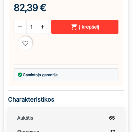
82,39 €



Į krepšelį
favorite_border
verified
Gamintojo garantija
Charakteristikos
Aukštis
65