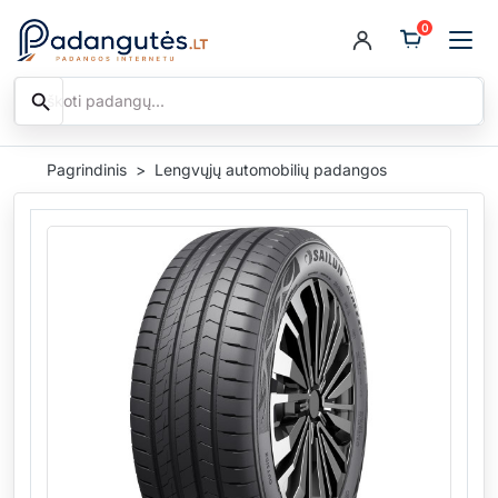
0
search
Ieškoti
Pagrindinis
Lengvųjų automobilių padangos