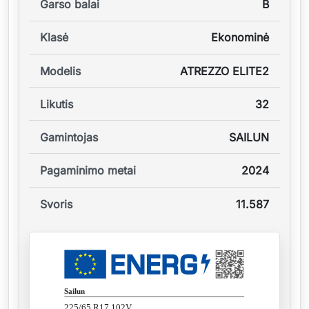
Garso balai
B
Klasė
Ekonominė
Modelis
ATREZZO ELITE2
Likutis
32
Gamintojas
SAILUN
Pagaminimo metai
2024
Svoris
11.587
Sailun
225/65 R17 102V