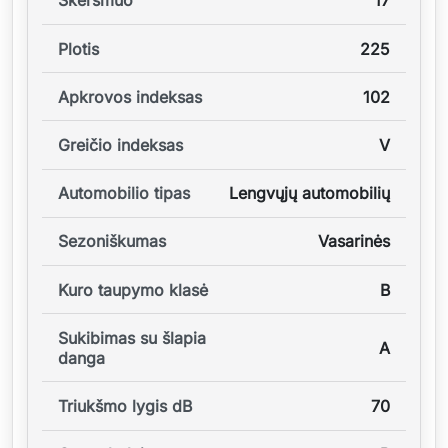
Skersmuo
17
Plotis
225
Apkrovos indeksas
102
Greičio indeksas
V
Automobilio tipas
Lengvųjų automobilių
Sezoniškumas
Vasarinės
Kuro taupymo klasė
B
Sukibimas su šlapia
A
danga
Triukšmo lygis dB
70