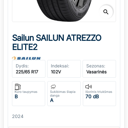
search
Sailun SAILUN ATREZZO
ELITE2
Dydis:
Indeksai:
Sezonas:
225/65 R17
102V
Vasarinės
Kuro taupymas
Sukibimas šlapia
Išorinis triukšmas
danga
B
70 dB
A
2024