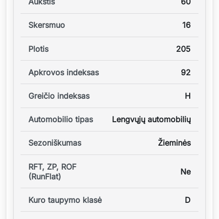
Aukštis
60
Skersmuo
16
Plotis
205
Apkrovos indeksas
92
Greičio indeksas
H
Automobilio tipas
Lengvųjų automobilių
Sezoniškumas
Žieminės
RFT, ZP, ROF
Ne
(RunFlat)
Kuro taupymo klasė
D