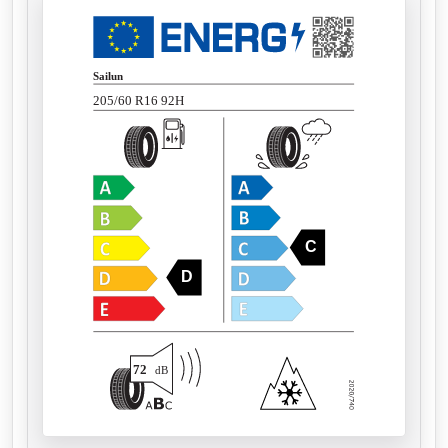
Sailun
205/60 R16 92H
C
D
72
dB