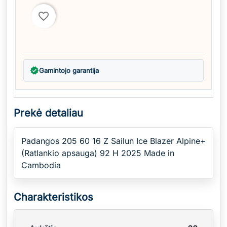
favorite_border
verified
Gamintojo garantija
Prekė detaliau
Padangos 205 60 16 Z Sailun Ice Blazer Alpine+
(Ratlankio apsauga) 92 H 2025 Made in
Cambodia
Charakteristikos