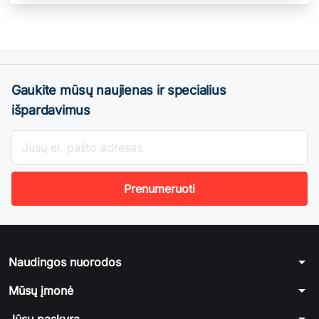
Gaukite mūsų naujienas ir specialius
išpardavimus
arrow_drop_down
Naudingos nuorodos
arrow_drop_down
Mūsų įmonė