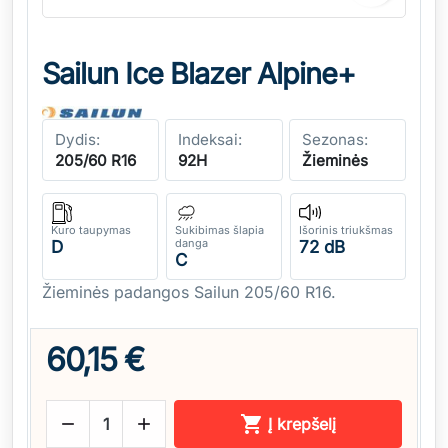
Sailun Ice Blazer Alpine+
Dydis:
Indeksai:
Sezonas:
205/60 R16
92H
Žieminės
Kuro taupymas
Sukibimas šlapia
Išorinis triukšmas
danga
D
72 dB
C
Žieminės padangos Sailun 205/60 R16.
60,15 €



Į krepšelį