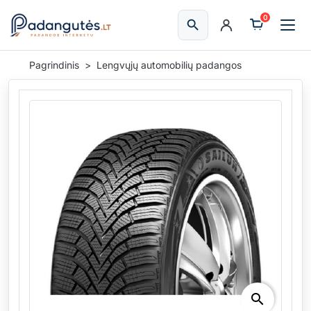
0
search
Ieškoti
Pagrindinis
Lengvųjų automobilių padangos
search