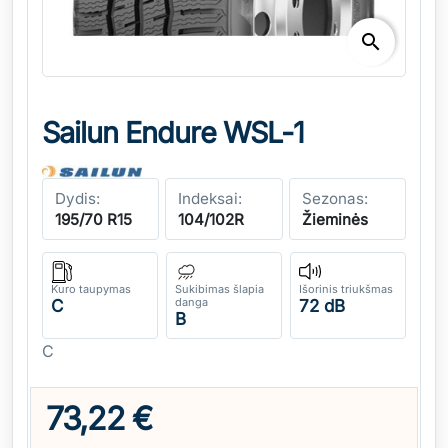
search
Sailun Endure WSL-1
Dydis:
Indeksai:
Sezonas:
195/70 R15
104/102R
Žieminės
Kuro taupymas
Sukibimas šlapia
Išorinis triukšmas
danga
C
72 dB
B
C
73,22 €