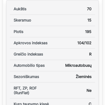
Aukštis
70
Skersmuo
15
Plotis
195
Apkrovos indeksas
104/102
Greičio indeksas
R
Automobilio tipas
Mikroautobusų
Sezoniškumas
Žieminės
RFT, ZP, ROF
Ne
(RunFlat)
Kuro taupymo klasė
C