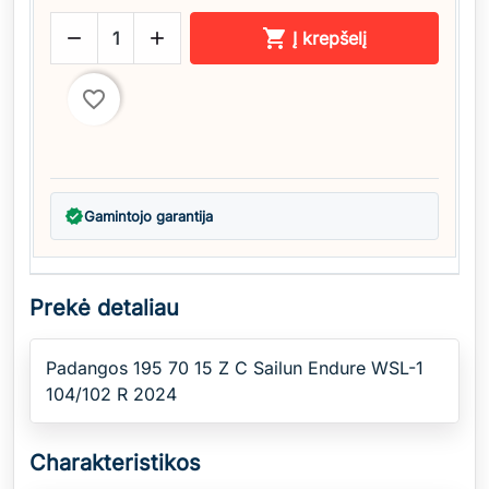



Į krepšelį
favorite_border
verified
Gamintojo garantija
Prekė detaliau
Padangos 195 70 15 Z C Sailun Endure WSL-1
104/102 R 2024
Charakteristikos