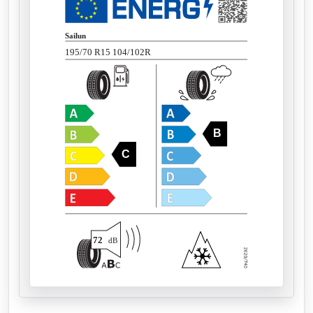
Sailun
195/70 R15 104/102R
B
C
72
dB