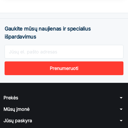
Gaukite mūsų naujienas ir specialius
išpardavimus
arrow_drop_down
Prekės
arrow_drop_down
Mūsų įmonė
arrow_drop_down
Jūsų paskyra