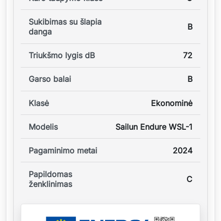
Sukibimas su šlapia
B
danga
Triukšmo lygis dB
72
Garso balai
B
Klasė
Ekonominė
Modelis
Sailun Endure WSL-1
Pagaminimo metai
2024
Papildomas
C
ženklinimas