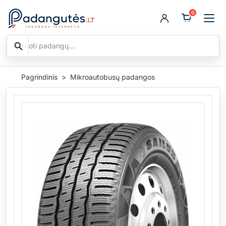
0
search
Ieškoti
Pagrindinis
Mikroautobusų padangos