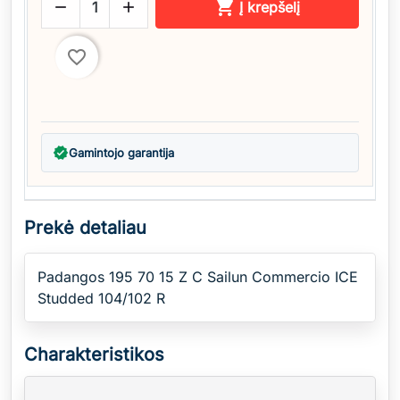



Į krepšelį
favorite_border
verified
Gamintojo garantija
Prekė detaliau
Padangos 195 70 15 Z C Sailun Commercio ICE
Studded 104/102 R
Charakteristikos