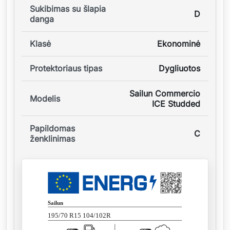
Sukibimas su šlapia
D
danga
Klasė
Ekonominė
Protektoriaus tipas
Dygliuotos
Sailun Commercio
Modelis
ICE Studded
Papildomas
C
ženklinimas
Sailun
195/70 R15 104/102R