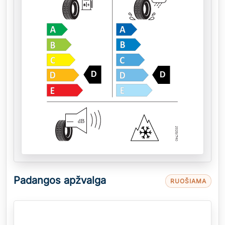
D
D
—
dB
Padangos apžvalga
RUOŠIAMA