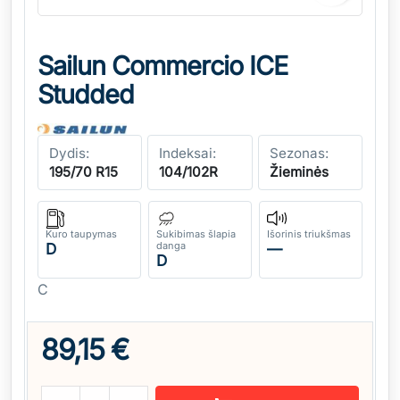
Sailun Commercio ICE
Studded
Dydis:
Indeksai:
Sezonas:
195/70 R15
104/102R
Žieminės
Kuro taupymas
Sukibimas šlapia
Išorinis triukšmas
danga
D
—
D
C
89,15 €