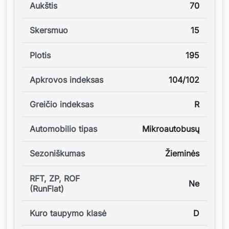
Aukštis
70
Skersmuo
15
Plotis
195
Apkrovos indeksas
104/102
Greičio indeksas
R
Automobilio tipas
Mikroautobusų
Sezoniškumas
Žieminės
RFT, ZP, ROF
Ne
(RunFlat)
Kuro taupymo klasė
D