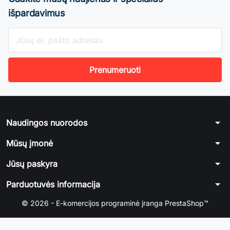
išpardavimus
arrow_drop_down
Naudingos nuorodos
arrow_drop_down
Mūsų įmonė
arrow_drop_down
Jūsų paskyra
arrow_drop_down
Parduotuvės informacija
© 2026 - E-komercijos programinė įranga PrestaShop™