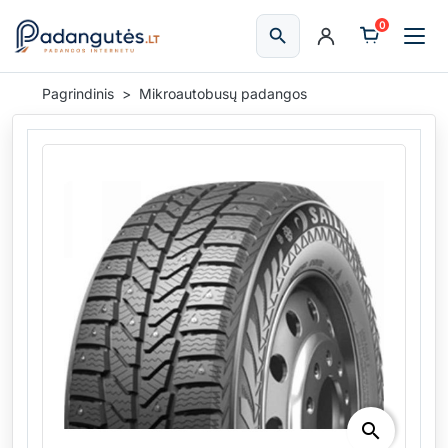
0
search
Ieškoti
Pagrindinis
Mikroautobusų padangos
search