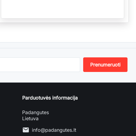
Parduotuvės informacija
Padangutes
Lietuva
mail
info@padangutes.lt