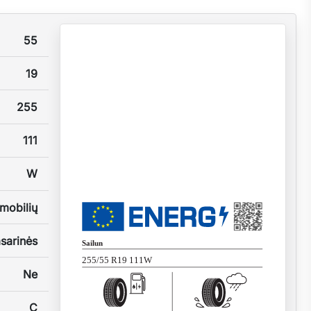
55
19
255
111
W
mobilių
sarinės
Sailun
255/55 R19 111W
Ne
C