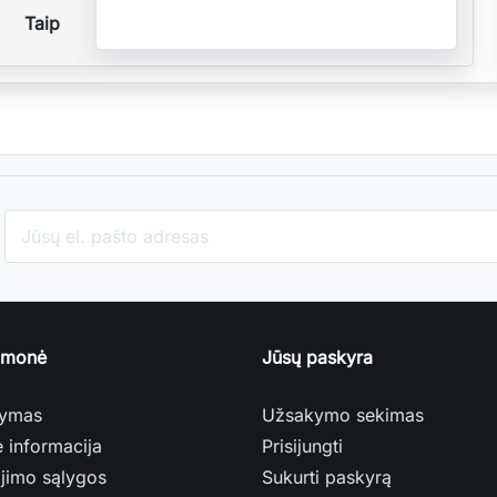
Taip
įmonė
Jūsų paskyra
tymas
Užsakymo sekimas
ė informacija
Prisijungti
jimo sąlygos
Sukurti paskyrą