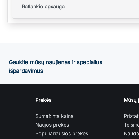
Ratlankio apsauga
Gaukite mūsų naujienas ir specialius
išpardavimus
Prekės
Mūsų 
Sumažinta kaina
Prista
Naujos prekės
Teisin
Populiariausios prekės
Naudo