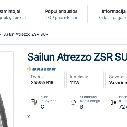
amintojai
Populiariausios
Informacija
 prekių ženklai
TOP pasirinkimai
Gidai ir pagalb
Sailun Atrezzo ZSR SUV
Sailun Atrezzo ZSR S
Dydis:
Indeksai:
Sezonas
255/55 R19
111W
Vasarin
Kuro
Sukibimas
Išori
taupymas
šlapia danga
triu
C
B
72 
XL