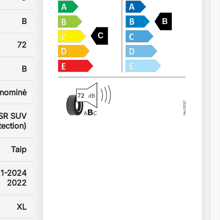
B
B
C
72
B
nominė
72
dB
ZSR SUV
tection)
Taip
1-2024
2022
XL