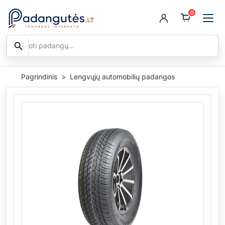
0
search
Ieškoti
Pagrindinis
Lengvųjų automobilių padangos