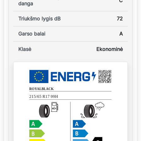
C
danga
Triukšmo lygis dB
72
Garso balai
A
Klasė
Ekonominė
ROYALBLACK
215/65 R17 99H