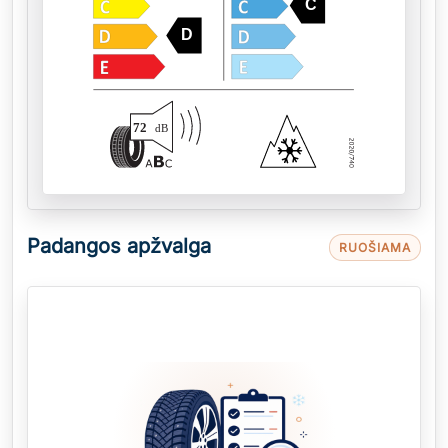
C
D
72
dB
Padangos apžvalga
RUOŠIAMA