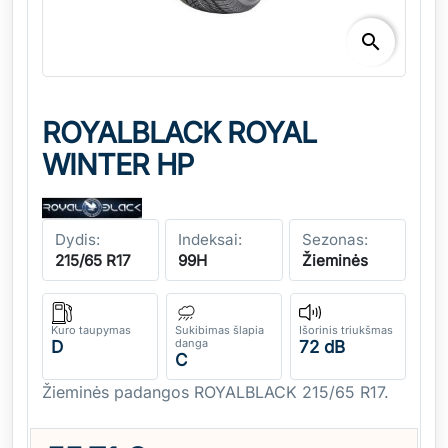
search
ROYALBLACK ROYAL
WINTER HP
Dydis:
Indeksai:
Sezonas:
215/65 R17
99H
Žieminės
Kuro taupymas
Sukibimas šlapia
Išorinis triukšmas
danga
D
72 dB
C
Žieminės padangos ROYALBLACK 215/65 R17.