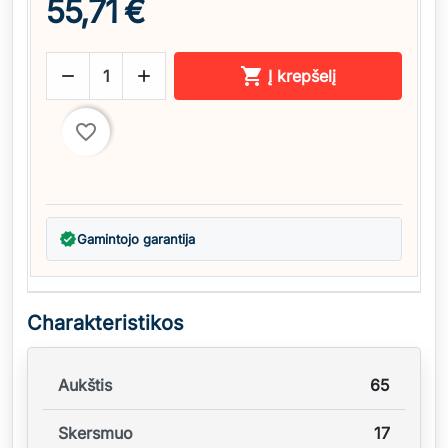
55,71 €



Į krepšelį
favorite_border
verified
Gamintojo garantija
Charakteristikos
Aukštis
65
Skersmuo
17