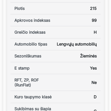
Plotis
215
Apkrovos indeksas
99
Greičio indeksas
H
Automobilio tipas
Lengvųjų automobilių
Sezoniškumas
Žieminės
E stamp
Yes
RFT, ZP, ROF
Ne
(RunFlat)
Kuro taupymo klasė
D
Sukibimas su šlapia