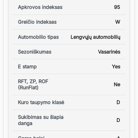
Apkrovos indeksas
95
Greičio indeksas
W
Automobilio tipas
Lengvųjų automobilių
Sezoniškumas
Vasarinės
E stamp
Yes
RFT, ZP, ROF
Ne
(RunFlat)
Kuro taupymo klasė
D
Sukibimas su šlapia
D
danga