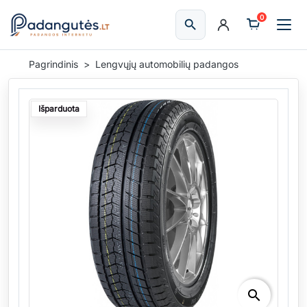
0
search
Ieškoti
Pagrindinis
Lengvųjų automobilių padangos
Išparduota
search