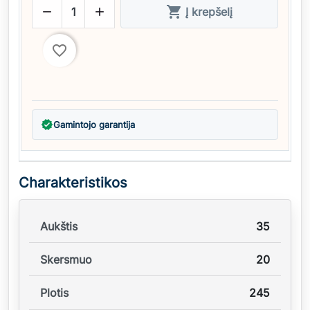



Į krepšelį
favorite_border
verified
Gamintojo garantija
Charakteristikos
Aukštis
35
Skersmuo
20
Plotis
245