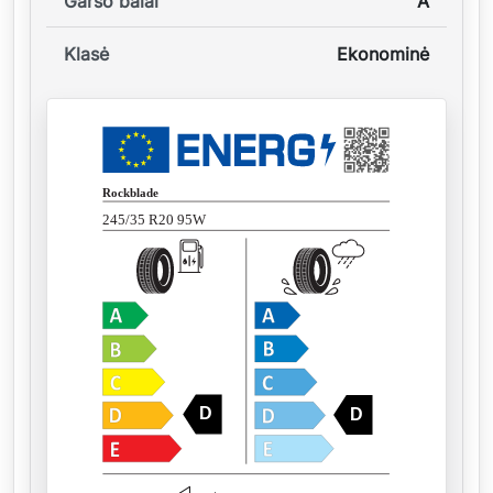
Garso balai
A
Klasė
Ekonominė
Rockblade
245/35 R20 95W
D
D