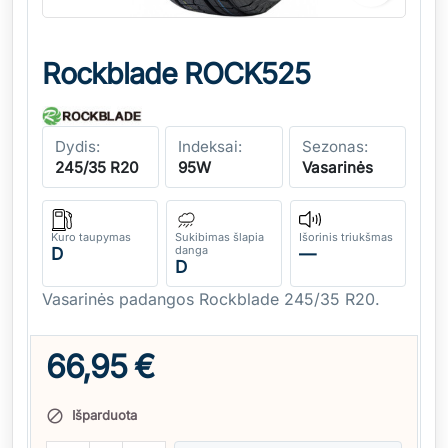
Rockblade ROCK525
Dydis:
Indeksai:
Sezonas:
245/35 R20
95W
Vasarinės
Kuro taupymas
Sukibimas šlapia
Išorinis triukšmas
danga
D
—
D
Vasarinės padangos Rockblade 245/35 R20.
66,95 €
Išparduota
