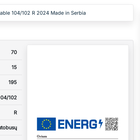
able 104/102 R 2024 Made in Serbia
70
15
195
104/102
R
utobusų
Orium