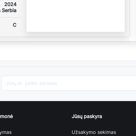
2024
 Serbia
C
įmonė
Jūsų paskyra
tymas
Užsakymo sekimas