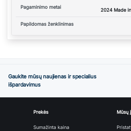
Pagaminimo metai
2024 Made in
Papildomas ženklinimas
Gaukite mūsų naujienas ir specialius
išpardavimus
Prekės
Mūsų 
Sumažinta kaina
Prista