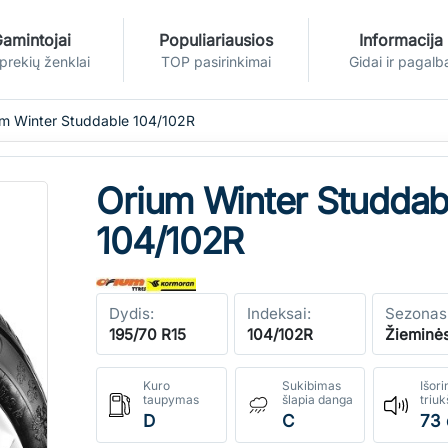
amintojai
Populiariausios
Informacija
 prekių ženklai
TOP pasirinkimai
Gidai ir pagalb
m Winter Studdable 104/102R
Orium Winter Studdab
104/102R
Dydis:
Indeksai:
Sezonas
195/70 R15
104/102R
Žieminė
Kuro
Sukibimas
Išori
taupymas
šlapia danga
triu
D
C
73