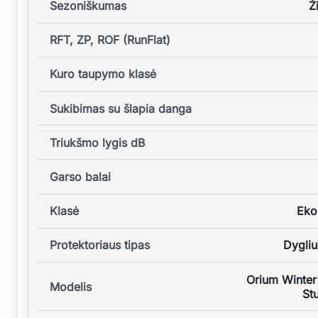
Sezoniškumas
Ž
RFT, ZP, ROF (RunFlat)
Kuro taupymo klasė
Sukibimas su šlapia danga
Triukšmo lygis dB
Garso balai
Klasė
Eko
Protektoriaus tipas
Dygli
Orium Winter
Modelis
St