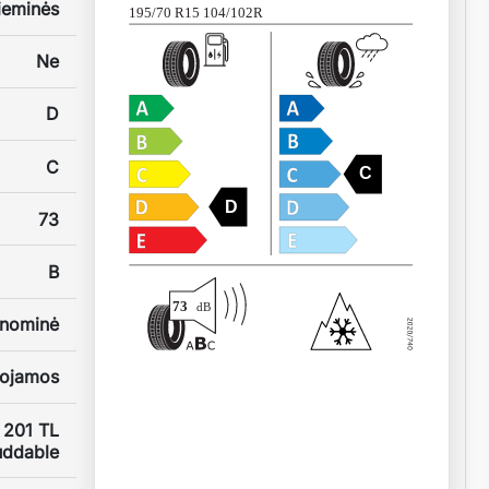
ieminės
195/70 R15 104/102R
Ne
D
C
C
D
73
B
73
dB
nominė
uojamos
 201 TL
uddable