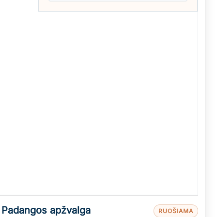
h
Padangos apžvalga
RUOŠIAMA