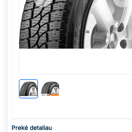
Previous
Nex
Prekė detaliau