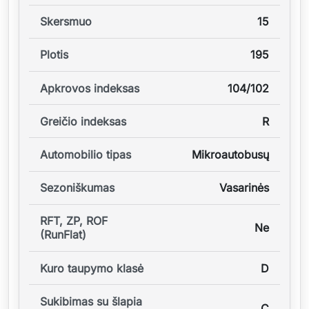
Skersmuo
15
Plotis
195
Apkrovos indeksas
104/102
Greičio indeksas
R
Automobilio tipas
Mikroautobusų
Sezoniškumas
Vasarinės
RFT, ZP, ROF
Ne
(RunFlat)
Kuro taupymo klasė
D
Sukibimas su šlapia
C