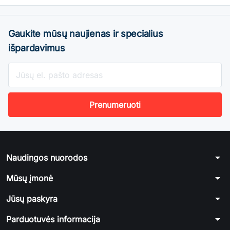
Gaukite mūsų naujienas ir specialius
išpardavimus
arrow_drop_down
Naudingos nuorodos
arrow_drop_down
Mūsų įmonė
arrow_drop_down
Jūsų paskyra
arrow_drop_down
Parduotuvės informacija