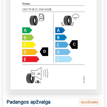
Orium
195/70 R15 104/102R
C
D
72
dB
Padangos apžvalga
RUOŠIAMA