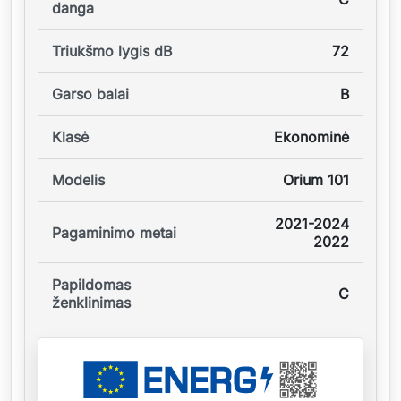
danga
Triukšmo lygis dB
72
Garso balai
B
Klasė
Ekonominė
Modelis
Orium 101
2021-2024
Pagaminimo metai
2022
Papildomas
C
ženklinimas