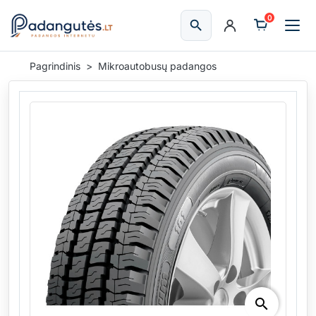
0
search
Ieškoti
Pagrindinis
Mikroautobusų padangos
search