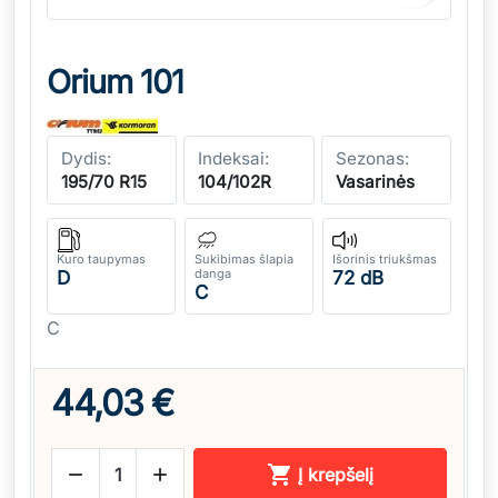
Orium 101
Dydis:
Indeksai:
Sezonas:
195/70 R15
104/102R
Vasarinės
Kuro taupymas
Sukibimas šlapia
Išorinis triukšmas
danga
D
72 dB
C
C
44,03 €



Į krepšelį