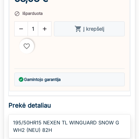
Išparduota




Į krepšelį
favorite_border
verified
Gamintojo garantija
Prekė detaliau
195/50HR15 NEXEN TL WINGUARD SNOW G
WH2 (NEU) 82H