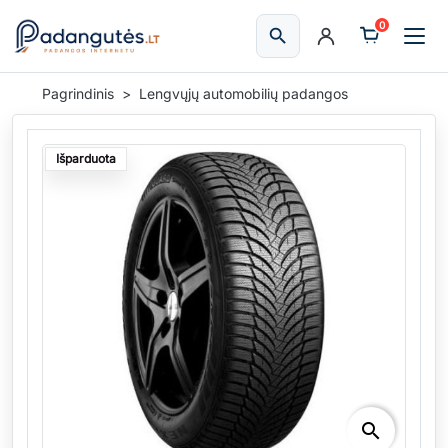
0
search
Ieškoti
Pagrindinis
Lengvųjų automobilių padangos
Išparduota
search