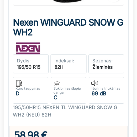
Nexen WINGUARD SNOW G
WH2
Dydis:
Indeksai:
Sezonas:
195/50 R15
82H
Žieminės
Kuro taupymas
Sukibimas šlapia
Išorinis triukšmas
danga
D
69 dB
C
195/50HR15 NEXEN TL WINGUARD SNOW G
WH2 (NEU) 82H
58,98 €