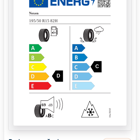
Nexen
195/50 R15 82H
C
D
69
dB