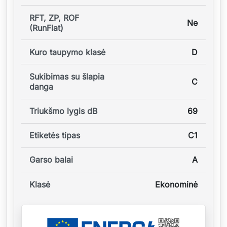
RFT, ZP, ROF
Ne
(RunFlat)
Kuro taupymo klasė
D
Sukibimas su šlapia
C
danga
Triukšmo lygis dB
69
Etiketės tipas
C1
Garso balai
A
Klasė
Ekonominė