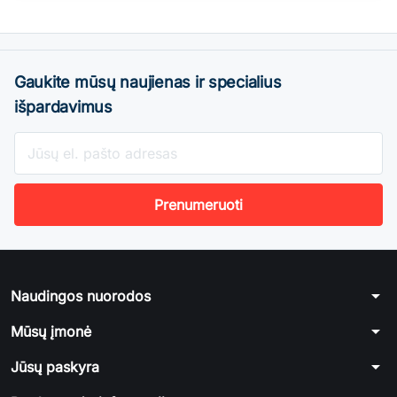
Gaukite mūsų naujienas ir specialius
išpardavimus
arrow_drop_down
Naudingos nuorodos
arrow_drop_down
Mūsų įmonė
arrow_drop_down
Jūsų paskyra