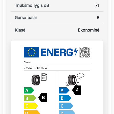
Triukšmo lygis dB
71
Garso balai
B
Klasė
Ekonominė
Nexen
225/40 R18 92W
A
B