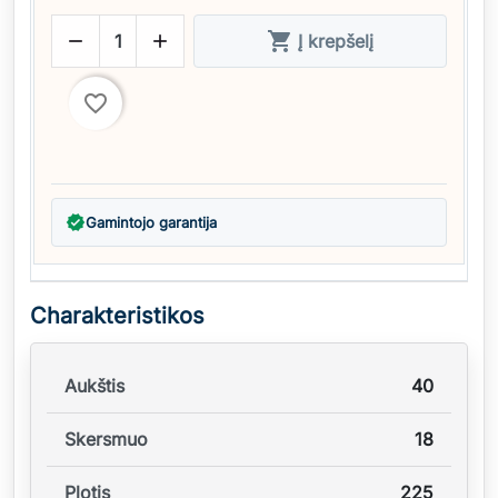



Į krepšelį
favorite_border
verified
Gamintojo garantija
Charakteristikos
Aukštis
40
Skersmuo
18
Plotis
225