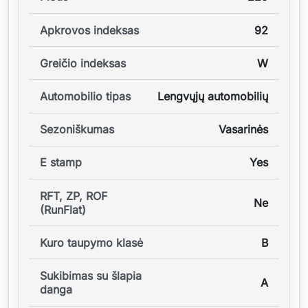
Apkrovos indeksas
92
Greičio indeksas
W
Automobilio tipas
Lengvųjų automobilių
Sezoniškumas
Vasarinės
E stamp
Yes
RFT, ZP, ROF
Ne
(RunFlat)
Kuro taupymo klasė
B
Sukibimas su šlapia
A
danga