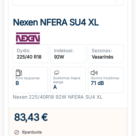
Nexen NFERA SU4 XL
Dydis:
Indeksai:
Sezonas:
225/40 R18
92W
Vasarinės
Kuro taupymas
Sukibimas šlapia
Išorinis triukšmas
danga
B
71 dB
A
Nexen 225/40R18 92W NFERA SU4 XL
83,43 €
Išparduota
