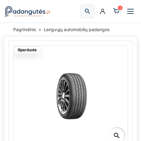
0
search
Ieškoti
Pagrindinis
Lengvųjų automobilių padangos
Išparduota
search