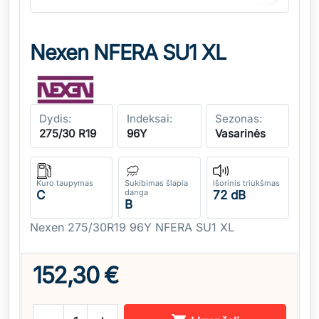
Nexen NFERA SU1 XL
Dydis:
Indeksai:
Sezonas:
275/30 R19
96Y
Vasarinės
Kuro taupymas
Sukibimas šlapia
Išorinis triukšmas
danga
C
72 dB
B
Nexen 275/30R19 96Y NFERA SU1 XL
152,30 €