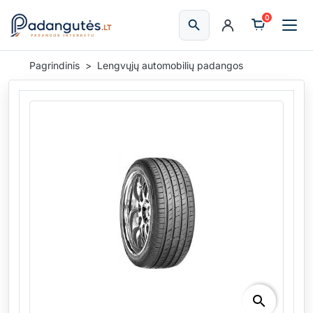
0
search
Ieškoti
Pagrindinis
Lengvųjų automobilių padangos
search