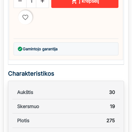



Į krepšelį
favorite_border
verified
Gamintojo garantija
Charakteristikos
Aukštis
30
Skersmuo
19
Plotis
275