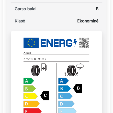
Garso balai
B
Klasė
Ekonominė
Nexen
275/30 R19 96Y
B
C