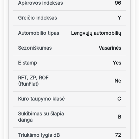
Apkrovos indeksas
96
Greičio indeksas
Y
Automobilio tipas
Lengvųjų automobilių
Sezoniškumas
Vasarinės
E stamp
Yes
RFT, ZP, ROF
Ne
(RunFlat)
Kuro taupymo klasė
C
Sukibimas su šlapia
B
danga
Triukšmo lygis dB
72