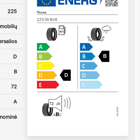
225
Nexen
225/50 R18
mobilių
rsalios
D
B
B
D
72
A
72
dB
nominė