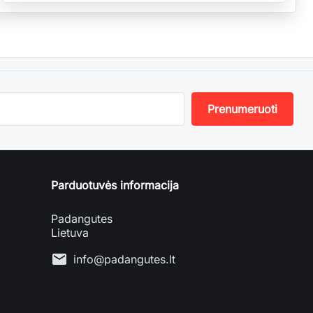
Parduotuvės informacija
Padangutes
Lietuva
mail
info@padangutes.lt