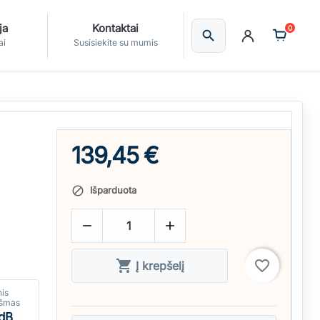
ja
Kontaktai
0
search
Ieškoti
ai
Susisiekite su mumis
139,45 €
Išparduota




favorite_border
Į krepšelį
nis
kšmas
dB