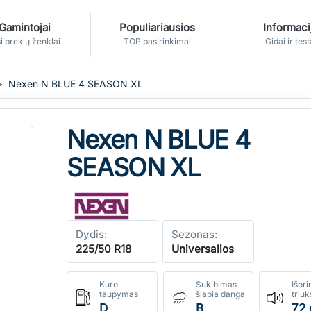
Gamintojai
Populiariausios
Informaci
i prekių ženklai
TOP pasirinkimai
Gidai ir test
Nexen N BLUE 4 SEASON XL
Nexen N BLUE 4
SEASON XL
Dydis:
Sezonas:
225/50 R18
Universalios
Kuro
Sukibimas
Išori
taupymas
šlapia danga
triu
D
B
72 