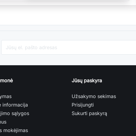
įmonė
Jūsų paskyra
tymas
Užsakymo sekimas
ė informacija
Prisijungti
jimo sąlygos
Sukurti paskyrą
mus
s mokėjimas