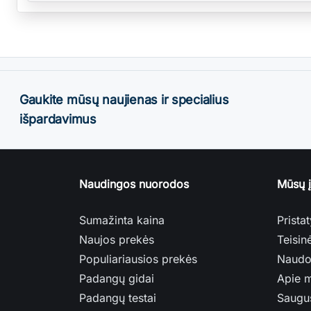
Gaukite mūsų naujienas ir specialius
išpardavimus
Naudingos nuorodos
Mūsų 
Sumažinta kaina
Prista
Naujos prekės
Teisin
Populiariausios prekės
Naudo
Padangų gidai
Apie 
Padangų testai
Saugu