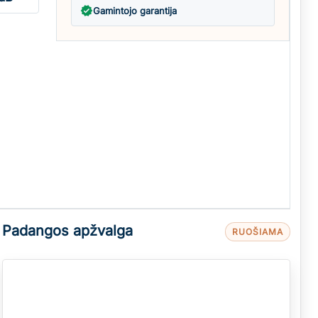
verified
Gamintojo garantija
Padangos apžvalga
RUOŠIAMA