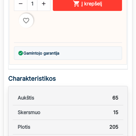



Į krepšelį
favorite_border
verified
Gamintojo garantija
Charakteristikos
Aukštis
65
Skersmuo
15
Plotis
205