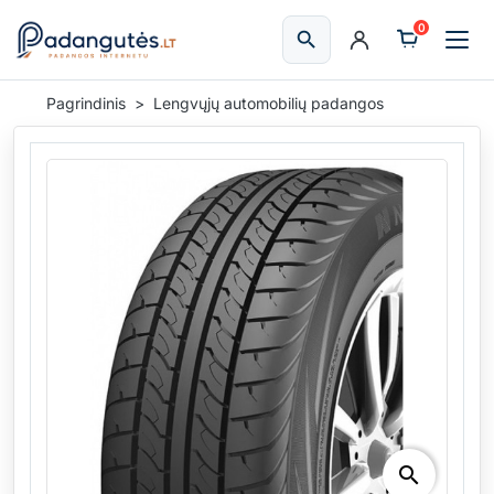
0
search
Ieškoti
Pagrindinis
Lengvųjų automobilių padangos
search