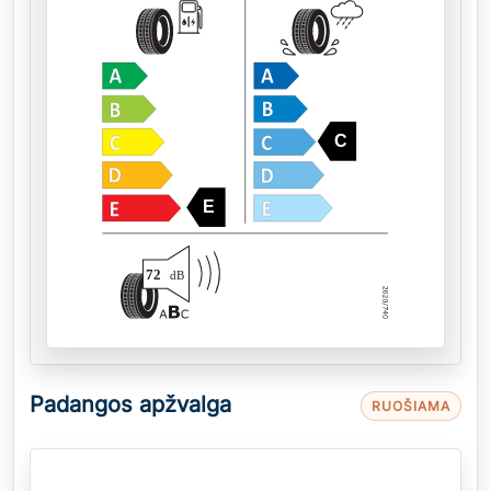
C
E
72
dB
Padangos apžvalga
RUOŠIAMA