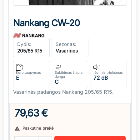
Nankang CW-20
Dydis:
Sezonas:
205/65 R15
Vasarinės
Kuro taupymas
Sukibimas šlapia
Išorinis triukšmas
danga
E
72 dB
C
Vasarinės padangos Nankang 205/65 R15.
79,63 €
Paskutinė prekė
