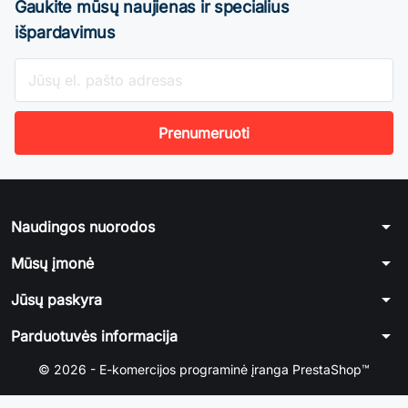
Gaukite mūsų naujienas ir specialius
išpardavimus
arrow_drop_down
Naudingos nuorodos
arrow_drop_down
Mūsų įmonė
arrow_drop_down
Jūsų paskyra
arrow_drop_down
Parduotuvės informacija
© 2026 - E-komercijos programinė įranga PrestaShop™