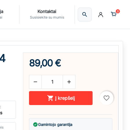
ja
Kontaktai
0
search
Ieškoti
ai
Susisiekite su mumis
24
89,00 €



favorite_border
Į krepšelį
:
ės
verified
Gamintojo garantija
nis