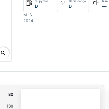
taupymas
šlapia danga
triu
D
D
—
M+S
2024
search
80
130