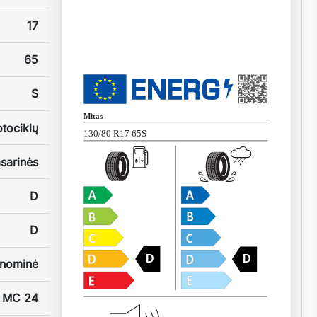
17
65
S
Mitas
tociklų
130/80 R17 65S
sarinės
D
D
D
D
nominė
MC 24