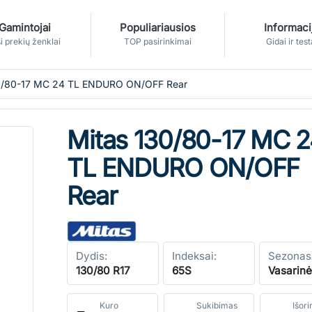
Gamintojai
Populiariausios
Informaci
i prekių ženklai
TOP pasirinkimai
Gidai ir test
0/80-17 MC 24 TL ENDURO ON/OFF Rear
Mitas 130/80-17 MC 
TL ENDURO ON/OFF
Rear
Dydis:
Indeksai:
Sezonas
130/80 R17
65S
Vasarin
Kuro
Sukibimas
Išori