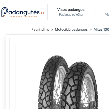
Visos padangos
Padangų paieška
Vis
Pagrindinis
Motociklų padangos
Mitas 13