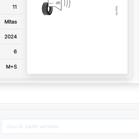
—
dB
11
Mitas
2024
6
M+S