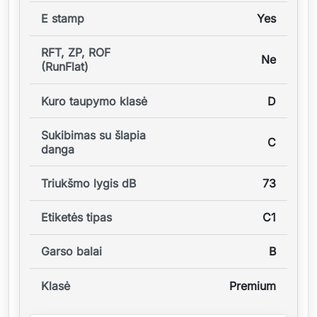
E stamp
Yes
RFT, ZP, ROF
Ne
(RunFlat)
Kuro taupymo klasė
D
Sukibimas su šlapia
C
danga
Triukšmo lygis dB
73
Etiketės tipas
C1
Garso balai
B
Klasė
Premium