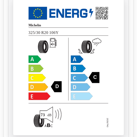
Michelin
325/30 R20 106Y
C
D
73
dB