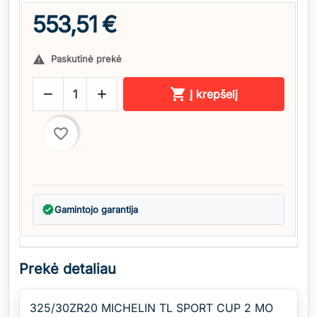
553,51 €
Paskutinė prekė




Į krepšelį
favorite_border
verified
Gamintojo garantija
Prekė detaliau
325/30ZR20 MICHELIN TL SPORT CUP 2 MO