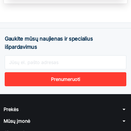
Gaukite mūsų naujienas ir specialius
išpardavimus
arrow_drop_down
Prekės
arrow_drop_down
Mūsų įmonė