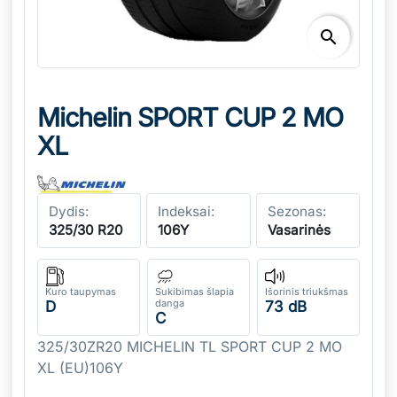
search
Michelin SPORT CUP 2 MO
XL
Dydis:
Indeksai:
Sezonas:
325/30 R20
106Y
Vasarinės
Kuro taupymas
Sukibimas šlapia
Išorinis triukšmas
danga
D
73 dB
C
325/30ZR20 MICHELIN TL SPORT CUP 2 MO
XL (EU)106Y