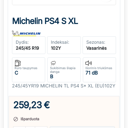
Michelin PS4 S XL
Dydis:
Indeksai:
Sezonas:
245/45 R19
102Y
Vasarinės
Kuro taupymas
Sukibimas šlapia
Išorinis triukšmas
danga
C
71 dB
B
245/45YR19 MICHELIN TL PS4 S* XL (EU)102Y
259,23 €
Išparduota
