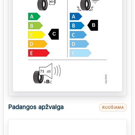
B
C
71
dB
Padangos apžvalga
RUOŠIAMA