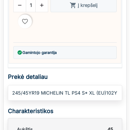



Į krepšelį
favorite_border
verified
Gamintojo garantija
Prekė detaliau
245/45YR19 MICHELIN TL PS4 S* XL (EU)102Y
Charakteristikos
Aukštis
45