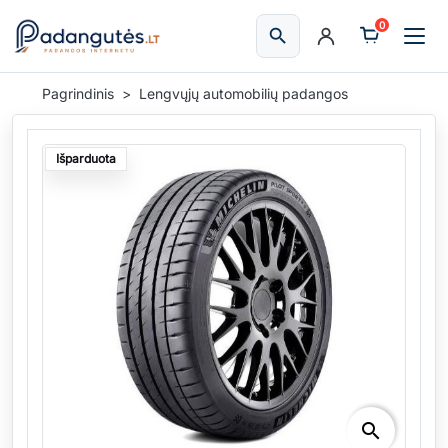
0
search
Ieškoti
Pagrindinis
Lengvųjų automobilių padangos
Išparduota
search