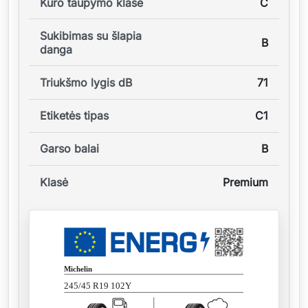
Kuro taupymo klasė
C
Sukibimas su šlapia
B
danga
Triukšmo lygis dB
71
Etiketės tipas
C1
Garso balai
B
Klasė
Premium
Michelin
245/45 R19 102Y