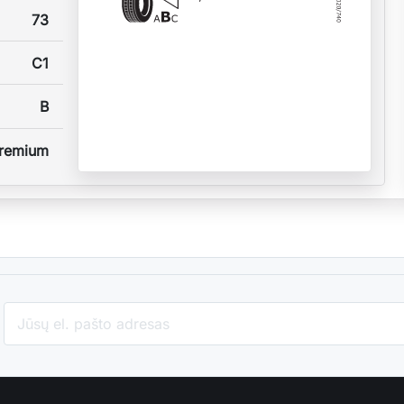
73
C1
B
remium