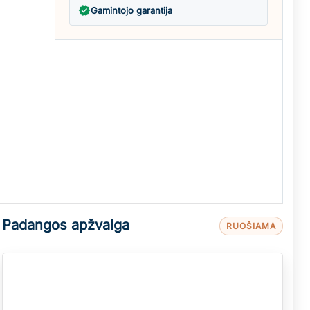
verified
Gamintojo garantija
Padangos apžvalga
RUOŠIAMA