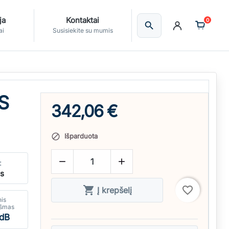
ja
Kontaktai
0
search
Ieškoti
ai
Susisiekite su mumis
 S
342,06 €
Išparduota



:
ės

favorite_border
Į krepšelį
nis
kšmas
 dB