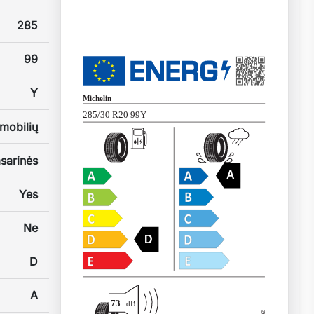
285
99
Y
Michelin
285/30 R20 99Y
mobilių
sarinės
A
Yes
Ne
D
D
A
73
dB