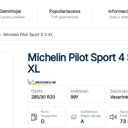
Gamintojai
Populiariausios
Informaci
i prekių ženklai
TOP pasirinkimai
Gidai ir test
Michelin Pilot Sport 4 S XL
Michelin Pilot Sport 4
XL
Dydis:
Indeksai:
Sezonas
285/30 R20
99Y
Vasarin
Kuro
Sukibimas
Išori
taupymas
šlapia danga
triu
D
A
73