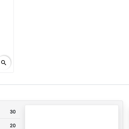
search
30
20