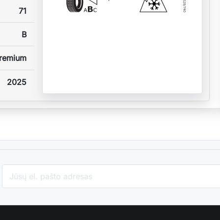
71
B
remium
2025