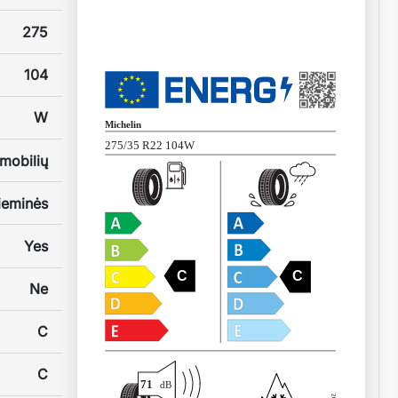
275
104
W
Michelin
275/35 R22 104W
mobilių
ieminės
Yes
C
C
Ne
C
C
71
dB