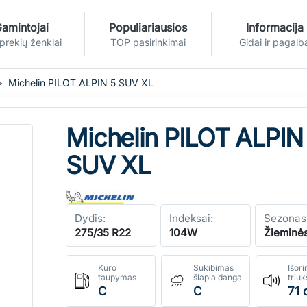
amintojai
Populiariausios
Informacija
 prekių ženklai
TOP pasirinkimai
Gidai ir pagalb
Michelin PILOT ALPIN 5 SUV XL
Michelin PILOT ALPIN
SUV XL
Dydis:
Indeksai:
Sezonas
275/35 R22
104W
Žieminė
Kuro
Sukibimas
Išori
taupymas
šlapia danga
triu
C
C
71 