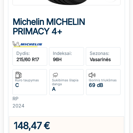
Michelin MICHELIN
PRIMACY 4+
Dydis:
Indeksai:
Sezonas:
215/60 R17
96H
Vasarinės
Kuro taupymas
Sukibimas šlapia
Išorinis triukšmas
danga
C
69 dB
A
RP
2024
148,47 €