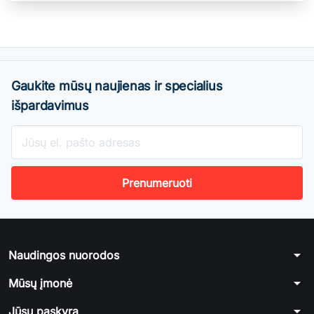
Gaukite mūsų naujienas ir specialius
išpardavimus
arrow_drop_down
Naudingos nuorodos
arrow_drop_down
Mūsų įmonė
arrow_drop_down
Jūsų paskyra