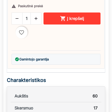
Paskutinė prekė




Į krepšelį
favorite_border
verified
Gamintojo garantija
Charakteristikos
Aukštis
60
Skersmuo
17