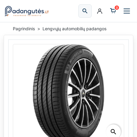
0
search
Ieškoti
Pagrindinis
Lengvųjų automobilių padangos
search