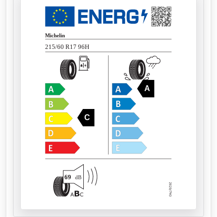
Michelin
215/60 R17 96H
A
C
69
dB