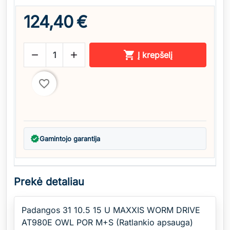
124,40 €



Į krepšelį
favorite_border
verified
Gamintojo garantija
Prekė detaliau
Padangos 31 10.5 15 U MAXXIS WORM DRIVE
AT980E OWL POR M+S (Ratlankio apsauga)