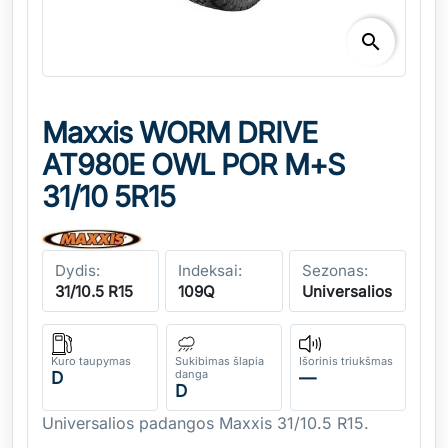
search
Maxxis WORM DRIVE
AT980E OWL POR M+S
31/10 5R15
Dydis:
Indeksai:
Sezonas:
31/10.5 R15
109Q
Universalios
Kuro taupymas
Sukibimas šlapia
Išorinis triukšmas
danga
D
—
D
Universalios padangos Maxxis 31/10.5 R15.