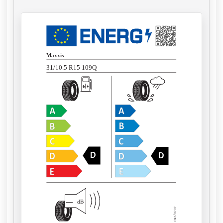
Maxxis
31/10.5 R15 109Q
D
D
—
dB