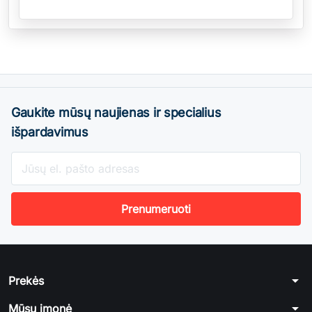
Gaukite mūsų naujienas ir specialius
išpardavimus
arrow_drop_down
Prekės
arrow_drop_down
Mūsų įmonė