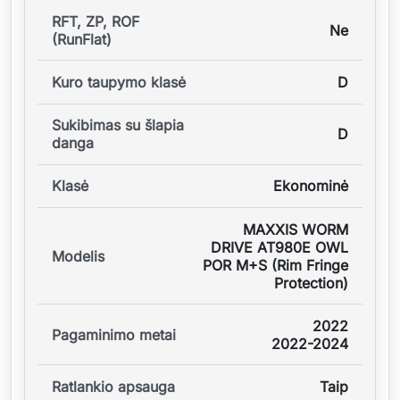
RFT, ZP, ROF
Ne
(RunFlat)
Kuro taupymo klasė
D
Sukibimas su šlapia
D
danga
Klasė
Ekonominė
MAXXIS WORM
DRIVE AT980E OWL
Modelis
POR M+S (Rim Fringe
Protection)
2022
Pagaminimo metai
2022-2024
Ratlankio apsauga
Taip