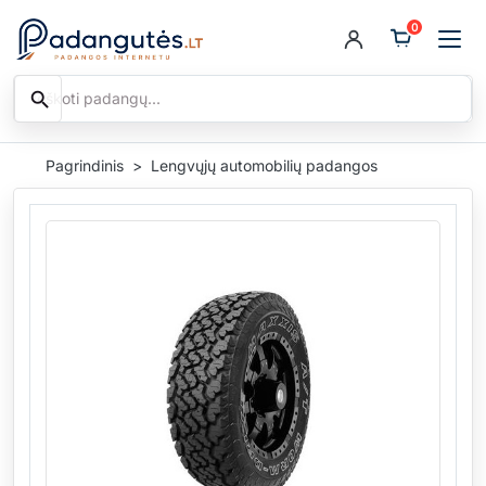
0
search
Ieškoti
Pagrindinis
Lengvųjų automobilių padangos