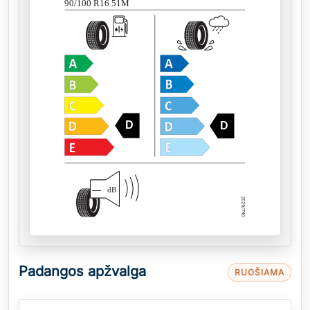
90/100 R16 51M
D
D
—
dB
Padangos apžvalga
RUOŠIAMA