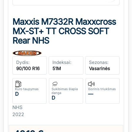
Maxxis M7332R Maxxcross
MX-ST+ TT CROSS SOFT
Rear NHS
Dydis:
Indeksai:
Sezonas:
90/100 R16
51M
Vasarinės
Kuro taupymas
Sukibimas šlapia
Išorinis triukšmas
danga
D
—
D
NHS
2022