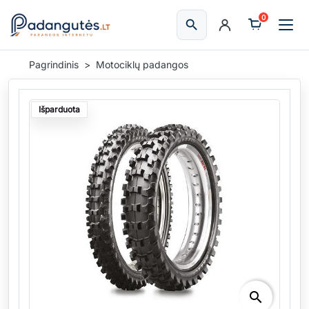
0
search
Ieškoti
Pagrindinis
Motociklų padangos
Išparduota
search