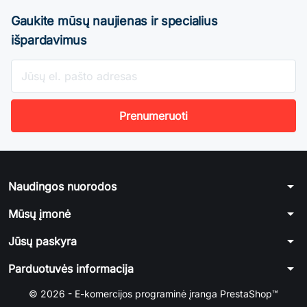
Gaukite mūsų naujienas ir specialius
išpardavimus
arrow_drop_down
Naudingos nuorodos
arrow_drop_down
Mūsų įmonė
arrow_drop_down
Jūsų paskyra
arrow_drop_down
Parduotuvės informacija
© 2026 - E-komercijos programinė įranga PrestaShop™