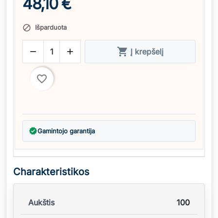
48,10 €
Išparduota




Į krepšelį
favorite_border
verified
Gamintojo garantija
Charakteristikos
Aukštis
100