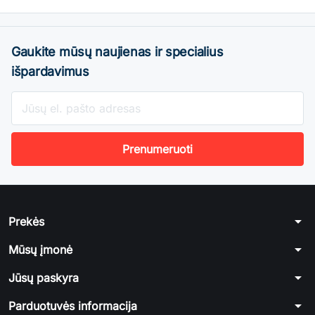
Gaukite mūsų naujienas ir specialius
išpardavimus
arrow_drop_down
Prekės
arrow_drop_down
Mūsų įmonė
arrow_drop_down
Jūsų paskyra
arrow_drop_down
Parduotuvės informacija