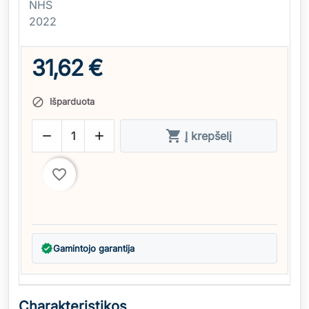
NHS
2022
31,62 €
Išparduota




Į krepšelį
favorite_border
verified
Gamintojo garantija
Charakteristikos