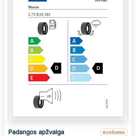
Maxxis
2.75 R10 38J
D
D
—
dB
Padangos apžvalga
RUOŠIAMA