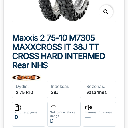
search
Maxxis 2 75-10 M7305
MAXXCROSS IT 38J TT
CROSS HARD INTERMED
Rear NHS
Dydis:
Indeksai:
Sezonas:
2.75 R10
38J
Vasarinės
Kuro taupymas
Sukibimas šlapia
Išorinis triukšmas
danga
D
—
D