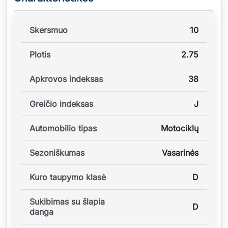
Skersmuo
10
Plotis
2.75
Apkrovos indeksas
38
Greičio indeksas
J
Automobilio tipas
Motociklų
Sezoniškumas
Vasarinės
Kuro taupymo klasė
D
Sukibimas su šlapia
D
danga