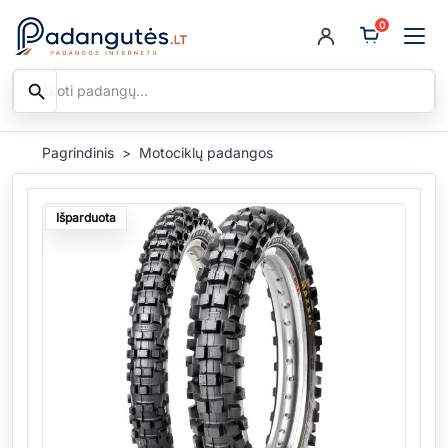
0
search
Ieškoti
Pagrindinis
Motociklų padangos
Išparduota