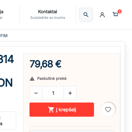
ja
Kontaktai
0
search
Ieškoti
ai
Susisiekite su mumis
 FIM
314
79,68 €
Paskutinė prekė

ON



favorite_border
Į krepšelį
:
ės