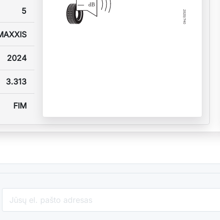
—
dB
5
MAXXIS
2024
3.313
FIM