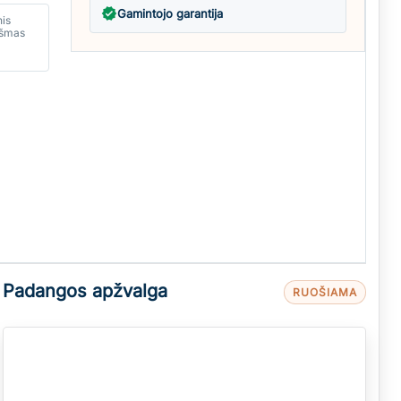
verified
Gamintojo garantija
nis
kšmas
Padangos apžvalga
RUOŠIAMA