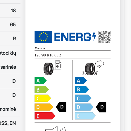
18
65
R
Maxxis
tociklų
120/90 R18 65R
sarinės
D
D
D
D
nominė
OSS_EN