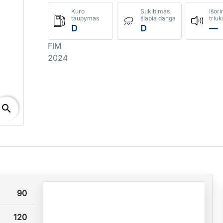
Kuro
Sukibimas
Išori
taupymas
šlapia danga
triu
D
D
—
FIM
2024
search
90
120