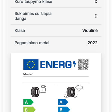
Kuro taupymo klasė
D
Sukibimas su šlapia
D
danga
Klasė
Vidutinė
Pagaminimo metai
2022
Marshal