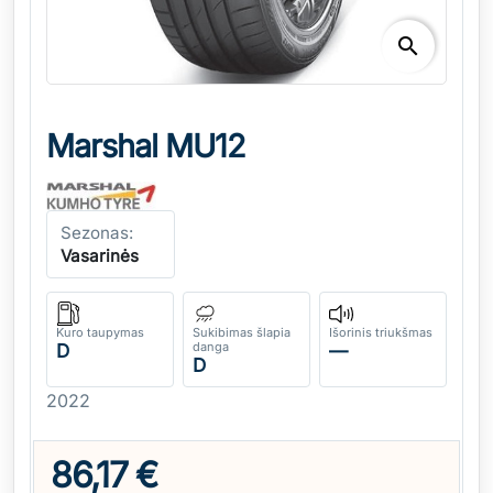
search
Marshal MU12
Sezonas:
Vasarinės
Kuro taupymas
Sukibimas šlapia
Išorinis triukšmas
danga
D
—
D
2022
86,17 €