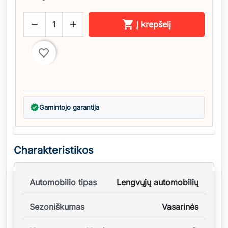



Į krepšelį
favorite_border
verified
Gamintojo garantija
Charakteristikos
Automobilio tipas
Lengvųjų automobilių
Sezoniškumas
Vasarinės