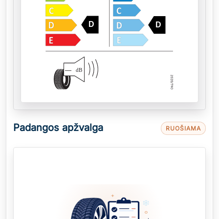
D
D
—
dB
Padangos apžvalga
RUOŠIAMA