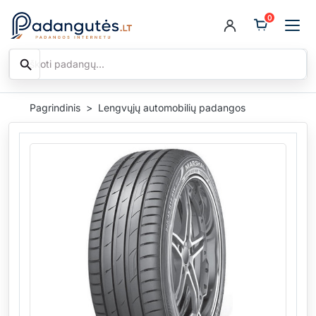
0
search
Ieškoti
Pagrindinis
Lengvųjų automobilių padangos