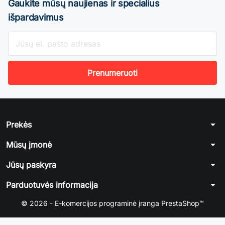
Gaukite mūsų naujienas ir specialius
išpardavimus
arrow_drop_down
Prekės
arrow_drop_down
Mūsų įmonė
arrow_drop_down
Jūsų paskyra
arrow_drop_down
Parduotuvės informacija
© 2026 - E-komercijos programinė įranga PrestaShop™