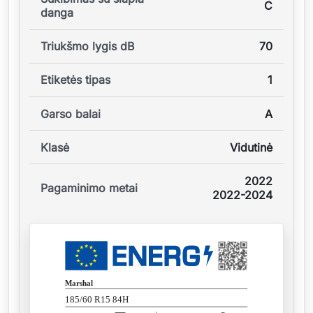
C
danga
Triukšmo lygis dB
70
Etiketės tipas
1
Garso balai
A
Klasė
Vidutinė
2022
Pagaminimo metai
2022-2024
Marshal
185/60 R15 84H