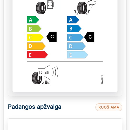
C
C
70
dB
Padangos apžvalga
RUOŠIAMA