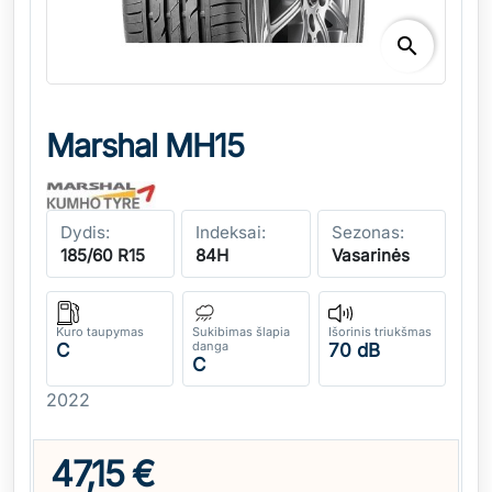
search
Marshal MH15
Dydis:
Indeksai:
Sezonas:
185/60 R15
84H
Vasarinės
Kuro taupymas
Sukibimas šlapia
Išorinis triukšmas
danga
C
70 dB
C
2022
47,15 €