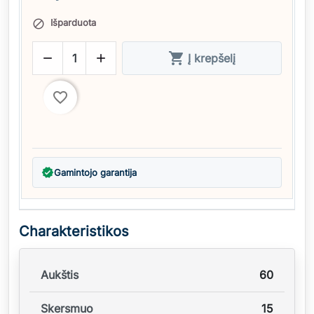
Išparduota




Į krepšelį
favorite_border
verified
Gamintojo garantija
Charakteristikos
Aukštis
60
Skersmuo
15