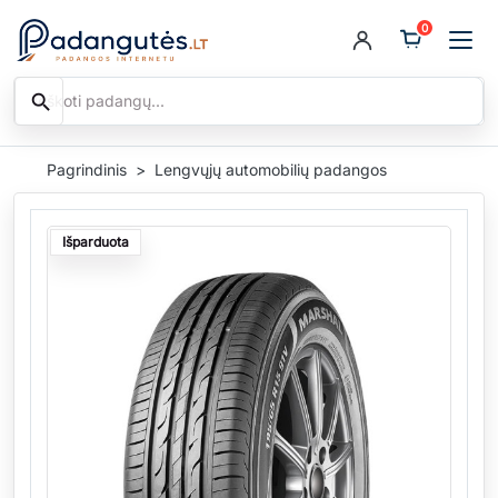
0
search
Ieškoti
Pagrindinis
Lengvųjų automobilių padangos
Išparduota