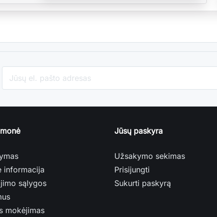
įmonė
Jūsų paskyra
tymas
Užsakymo sekimas
ė informacija
Prisijungti
jimo sąlygos
Sukurti paskyrą
mus
s mokėjimas