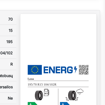
70
15
195
104/102
R
utobusų
Lassa
195/70 R15 104/102R
rsalios
Ne