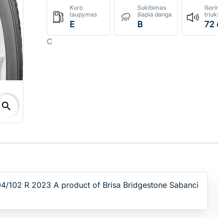
Kuro
Sukibimas
Išori
taupymas
šlapia danga
triu
E
B
72 
C
search
/102 R 2023 A product of Brisa Bridgestone Sabanci