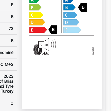
E
B
B
72
E
B
72
dB
nominė
s-C M+S
2023
f Brisa
ci Tyre
 Turkey
C