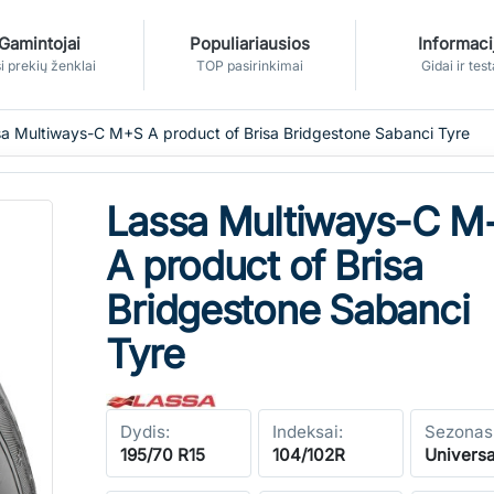
Gamintojai
Populiariausios
Informaci
i prekių ženklai
TOP pasirinkimai
Gidai ir test
a Multiways-C M+S A product of Brisa Bridgestone Sabanci Tyre
Lassa Multiways-C M
A product of Brisa
Bridgestone Sabanci
Tyre
Dydis:
Indeksai:
Sezonas
195/70 R15
104/102R
Universa