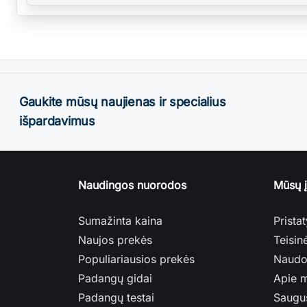
Gaukite mūsų naujienas ir specialius
išpardavimus
Naudingos nuorodos
Mūsų 
Sumažinta kaina
Prista
Naujos prekės
Teisin
Populiariausios prekės
Naudo
Padangų gidai
Apie 
Padangų testai
Saugu