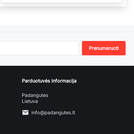
Parduotuvės informacija
Padangutes
Lietuva
mail
info@padangutes.lt