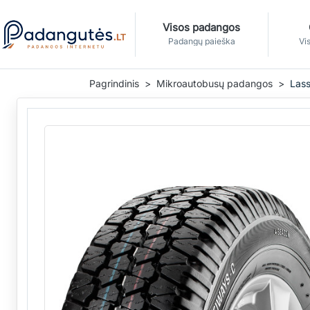
Visos padangos
Padangų paieška
Vis
Pagrindinis
Mikroautobusų padangos
Lass