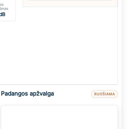
nis
kšmas
dB
Padangos apžvalga
RUOŠIAMA