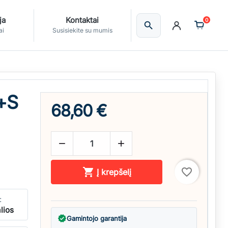
ja
Kontaktai
0
search
Ieškoti
ai
Susisiekite su mumis
+S
68,60 €



favorite_border
Į krepšelį
:
lios
verified
Gamintojo garantija