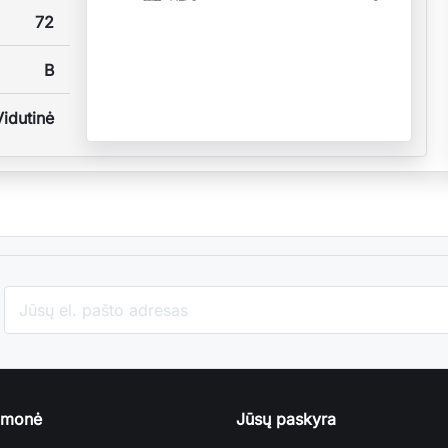
72
B
Vidutinė
įmonė
Jūsų paskyra