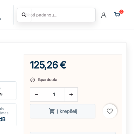
0
search
Ieškoti
a
125,26 €
Išparduota

:
ės


nis

favorite_border
Į krepšelį
kšmas
dB