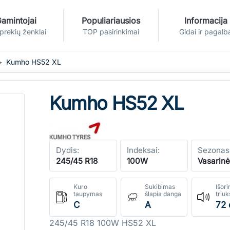
amintojai
Populiariausios
Informacija
 prekių ženklai
TOP pasirinkimai
Gidai ir pagalb
Kumho HS52 XL
Kumho HS52 XL
Dydis:
Indeksai:
Sezonas
245/45 R18
100W
Vasarin
Kuro
Sukibimas
Išori
taupymas
šlapia danga
triu
C
A
72 
245/45 R18 100W HS52 XL