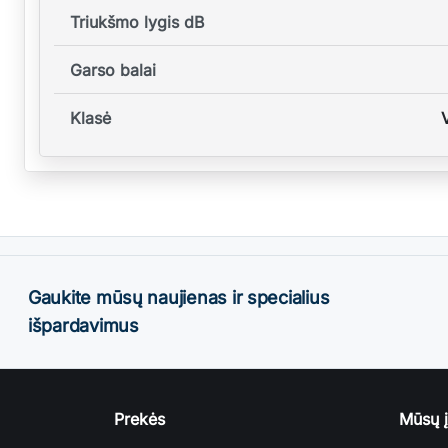
Triukšmo lygis dB
Garso balai
Klasė
Gaukite mūsų naujienas ir specialius
išpardavimus
Prekės
Mūsų 