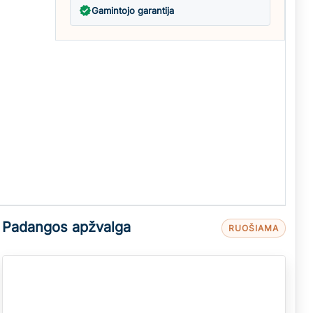
verified
Gamintojo garantija
Padangos apžvalga
RUOŠIAMA