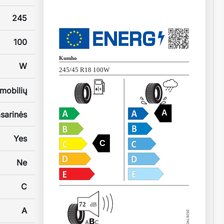
245
100
Kumho
W
245/45 R18 100W
mobilių
A
sarinės
Yes
C
Ne
C
72
dB
A