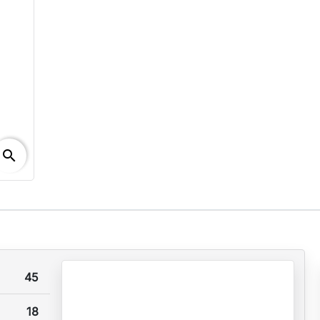
search
45
18