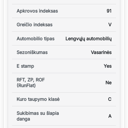
Apkrovos indeksas
91
Greičio indeksas
V
Automobilio tipas
Lengvųjų automobilių
Sezoniškumas
Vasarinės
E stamp
Yes
RFT, ZP, ROF
Ne
(RunFlat)
Kuro taupymo klasė
C
Sukibimas su šlapia
A
danga