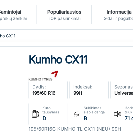
amintojai
Populiariausios
Informacija
 prekių ženklai
TOP pasirinkimai
Gidai ir pagalb
ho CX11
Kumho CX11
Dydis:
Indeksai:
Sezonas
195/60 R16
99H
Universa
Kuro
Sukibimas
Išori
taupymas
šlapia danga
triu
D
B
71 
195/60R16C KUMHO TL CX11 (NEU) 99H