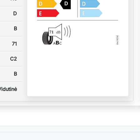
D
D
B
71
dB
71
C2
B
Vidutinė