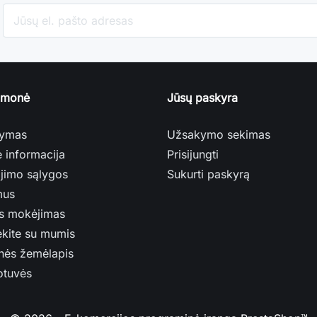
įmonė
Jūsų paskyra
tymas
Užsakymo sekimas
ė informacija
Prisijungti
jimo sąlygos
Sukurti paskyrą
mus
s mokėjimas
ekite su mumis
nės žemėlapis
otuvės