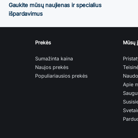
Gaukite mūsų naujienas ir specialius
išpardavimus
Prekės
Mūsų 
Sumažinta kaina
Prista
Naujos prekės
Teisin
Populiariausios prekės
Naudo
Apie 
Saugu
Susisi
Svetai
Pardu