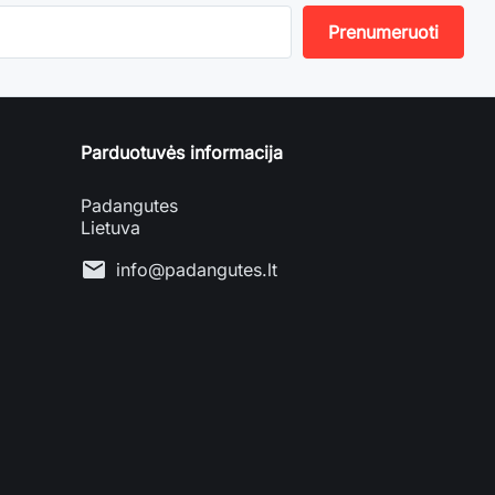
Parduotuvės informacija
Padangutes
Lietuva
mail
info@padangutes.lt