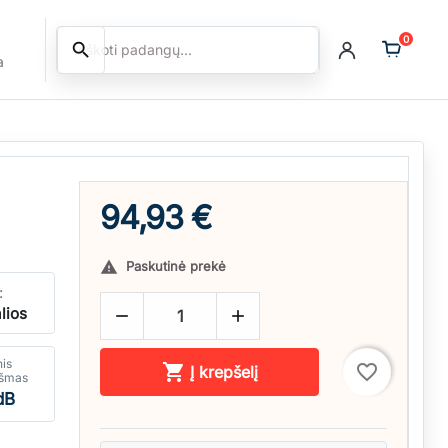
0
search
Ieškoti
a
94,93 €
Paskutinė prekė

:
lios


nis

favorite_border
Į krepšelį
kšmas
dB