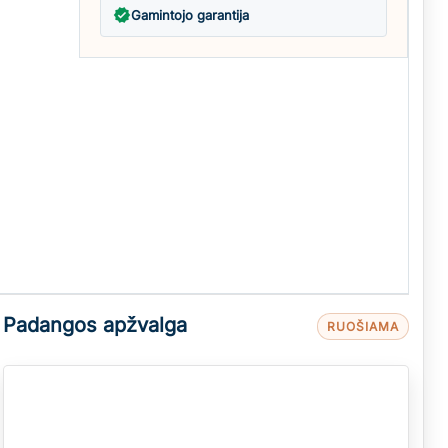
verified
Gamintojo garantija
Padangos apžvalga
RUOŠIAMA