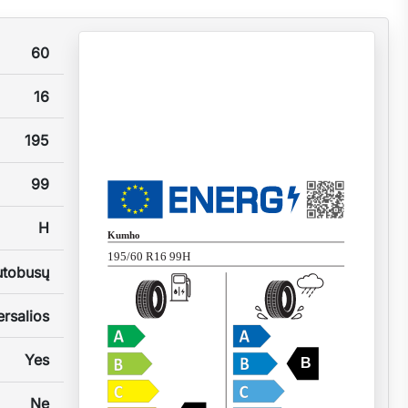
60
16
195
99
H
Kumho
195/60 R16 99H
utobusų
rsalios
Yes
B
Ne