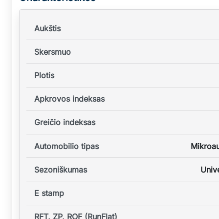
Aukštis
Skersmuo
Plotis
Apkrovos indeksas
Greičio indeksas
Automobilio tipas
Mikroa
Sezoniškumas
Unive
E stamp
RFT, ZP, ROF (RunFlat)